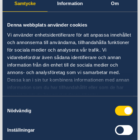
en förväntad orkan – ta kontakt med din
Samtycke
Information
Om
researrangör för praktiska frågor kring din resa.
Skriv gärna upp dig på
svensklistan
och håll
dina anhöriga informerade.
Denna webbplats använder cookies
Vi använder enhetsidentifierare för att anpassa innehållet
och annonserna till användarna, tillhandahålla funktioner
Ev. turister som befinner sig i områden som
för sociala medier och analysera vår trafik. Vi
drabbas av naturkatastrofer bör vara
vidarebefordrar även sådana identifierare och annan
förberedda på att information i krissituationer
information från din enhet till de sociala medier och
är bristfällig.
annons- och analysföretag som vi samarbetar med.
Dessa kan i sin tur kombinera informationen med annan
För mer information och väderprognoser besök
information som du har tillhandahållit eller som de har
gärna dessa hemsidor:
samlat in när du har använt deras tjänster.
Samtyckesval
US National Hurricane Center
Nödvändig
Caribbean Disaster Emergency Management
Agency
Inställningar
Accuweather