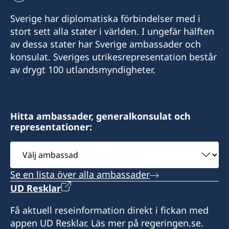
+509-3702-4654
Sverige har diplomatiska förbindelser med i
Emailadress konsulat
stort sett alla stater i världen. I ungefär hälften
av dessa stater har Sverige ambassader och
portauprince.swecons@gmail.com
konsulat. Sveriges utrikesrepresentation består
Sveriges generalkonsulat
av drygt 100 utlandsmyndigheter.
2, Rue Jean-Gilles
Port-au-Prince
Haiti
Hitta ambassader, generalkonsulat och
representationer:
Expeditionstider:
Välj
måndag – fredag kl. 09.00-15.00 (besök endast
ambassad
efter överenskommelse i förväg)
Se en lista över alla ambassader
UD Resklar
Honorärkonsul
Få aktuell reseinformation direkt i fickan med
Gregoire Fouchard
appen UD Resklar. Läs mer på regeringen.se.