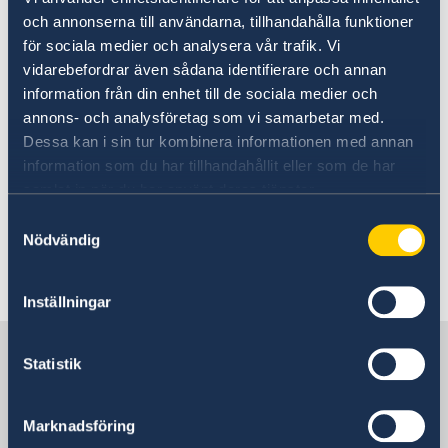
och annonserna till användarna, tillhandahålla funktioner
UD:s reseinformation på
för sociala medier och analysera vår trafik. Vi
regeringen.se
vidarebefordrar även sådana identifierare och annan
information från din enhet till de sociala medier och
Ladda ner appen UD Resklar
annons- och analysföretag som vi samarbetar med.
Dessa kan i sin tur kombinera informationen med annan
Ladda ner UD Resklar på Google Play
information som du har tillhandahållit eller som de har
Ladda ner UD Resklar på iTunes
samlat in när du har använt deras tjänster.
Samtyckesval
Följ UD Resklar på Facebook och X
Nödvändig
UD Resklar på Facebook
Inställningar
UD Resklar på X
Sverige i Haiti
Statistik
Sveriges ambassad
Marknadsföring