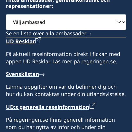
representationer:
Expeditionstider:
Välj
måndag – fredag kl. 09.00-15.00 (besök endast
ambassad
efter överenskommelse i förväg)
Se en lista över alla ambassader
UD Resklar
Honorärkonsul
Få aktuell reseinformation direkt i fickan med
Gregoire Fouchard
appen UD Resklar. Läs mer på regeringen.se.
Svensklistan
Lämna uppgifter om var du befinner dig och
hur du kan kontaktas under din utlandsvistelse.
UD:s generella reseinformation
På regeringen.se finns generell information
som du har nytta av inför och under din