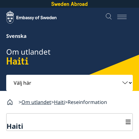
Sweden Abroad
Svenska
Om utlandet
Haiti
Välj
här
Om utlandet
Haiti
Reseinformation
Haiti
Rösta i Haiti