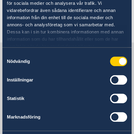
för sociala medier och analysera vår trafik. Vi
Handel med Sverige
följa de lokala myndigheternas anvisningar i
Anmäla handelshinder
vidarebefordrar även sådana identifierare och annan
säkerhetsfrågor.
information från din enhet till de sociala medier och
annons- och analysföretag som vi samarbetar med.
Senast uppdaterad 19 juni 2026, 10.58
Dessa kan i sin tur kombinera informationen med annan
information som du har tillhandahållit eller som de har
samlat in när du har använt deras tjänster.
Sverige i Grekland
Samtyckesval
Nödvändig
Sveriges Ambassad
Inställningar
Grekland, Athen
Statistik
SVENSKA KONSULAT
Marknadsföring
Chania