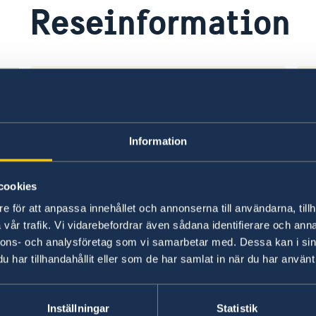
Reseinformation
Ambassadens reseinformation
UD
Ambassadens reseinformation innehåller
På 
Information
landspecifik information och aktuella
råd
händelser som kan påverka dig som är i
inf
landet.
UD 
cookies
e för att anpassa innehållet och annonserna till användarna, tillh
Ambassadens reseinformation –
UD
vår trafik. Vi vidarebefordrar även sådana identifierare och anna
Grekland
re
nnons- och analysföretag som vi samarbetar med. Dessa kan i sin
Ladda ner appen UD Resklar
Fö
har tillhandahållit eller som de har samlat in när du har använt 
X
Ladda ner UD Resklar på Google Play
Inställningar
Statistik
UD