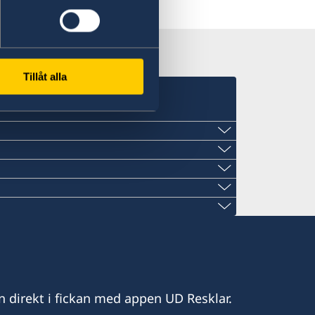
 Resklar på X
Tillåt alla
T
den.gr
sweden.gr
en.gr
n direkt i fickan med appen UD Resklar.
den.gr