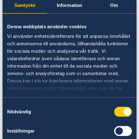
För en översikt över pågående bränder (globalt)
Handel med Sverige
Samtycke
Information
Om
hänvisas bla. till
EFFIS
och
FIRMS
.
Anmäla handelshinder
Denna webbplats använder cookies
Vid fara för brand eller annan naturkatastrof
skickar grekiska myndigheter ut
Vi använder enhetsidentifierare för att anpassa innehållet
varningsmeddelanden och instruktioner (på
och annonserna till användarna, tillhandahålla funktioner
för sociala medier och analysera vår trafik. Vi
grekiska och engelska) till samtliga
vidarebefordrar även sådana identifierare och annan
mobiltelefoner som befinner sig i det aktuella
information från din enhet till de sociala medier och
området. Det är inte nödvändigt att registrera
annons- och analysföretag som vi samarbetar med.
sig för att erhålla den här informationen.
Dessa kan i sin tur kombinera informationen med annan
information som du har tillhandahållit eller som de har
Vid akut fara gäller som vanligt nödnumret
samlat in när du har använt deras tjänster.
112.
Samtyckesval
Nödvändig
Senast uppdaterad 13 juli 2026, 15.08
Inställningar