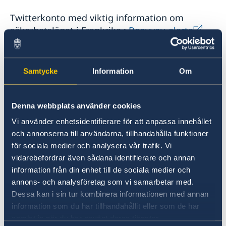
Twitterkonto med viktig information om
säkerhetsläget i Frankrike :
Beauvau-alerte
Om du befinner dig i ett område som drabbats
av en katastrof får du automatiskt ett SMS (på
Samtycke
Information
Om
franska/engelska) på din mobiltelefon från
franska myndigheterna. Du behöver inte
Denna webbplats använder cookies
registrera dig eller ladda ner appen. Du kan
läsa mer om FR-Alert på franska Service-Public
Vi använder enhetsidentifierare för att anpassa innehållet
webbsidan
och annonserna till användarna, tillhandahålla funktioner
.
för sociala medier och analysera vår trafik. Vi
vidarebefordrar även sådana identifierare och annan
information från din enhet till de sociala medier och
Allmänt om terrorhot
annons- och analysföretag som vi samarbetar med.
Dessa kan i sin tur kombinera informationen med annan
Sedan en längre tid finns hot om terrorattentat
information som du har tillhandahållit eller som de har
i Europa. Hotnivåerna kan variera över tid i
samlat in när du har använt deras tjänster.