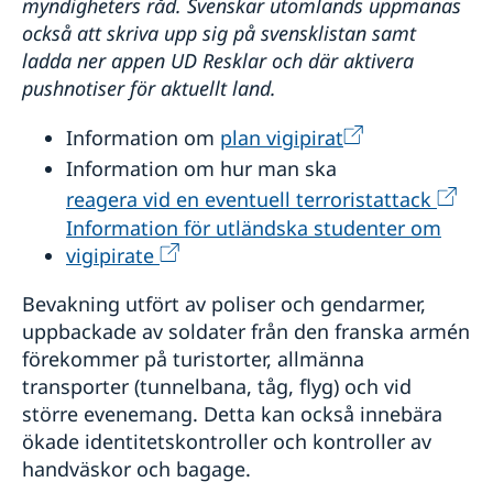
myndigheters råd. Svenskar utomlands uppmanas
ambassad i Paris
Se till att vara försäkrad
Avgifter
Ansöka om äktenskapscertifikat på Sveriges
också att skriva upp sig på svensklistan samt
Läs på om ditt resmål
ambassad i Paris
ladda ner appen UD Resklar och där aktivera
pushnotiser för aktuellt land.
Information om
plan vigipirat
Information om hur man ska
reagera vid en eventuell terroristattack
Information för utländska studenter om
vigipirate
Bevakning utfört av poliser och gendarmer,
uppbackade av soldater från den franska armén
förekommer på turistorter, allmänna
transporter (tunnelbana, tåg, flyg) och vid
större evenemang. Detta kan också innebära
ökade identitetskontroller och kontroller av
handväskor och bagage.