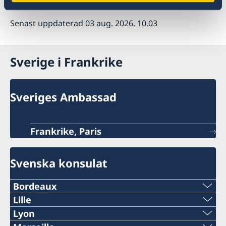
Senast uppdaterad 03 aug. 2026, 10.03
Sverige i Frankrike
Sveriges Ambassad
Frankrike, Paris
Svenska konsulat
Bordeaux
Telefon:
Lille
Telefon:
Lyon
+33 (0)5 57 87 47 90