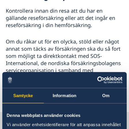
Rösta i Finland
Reseinformation
Kontrollera innan din resa att du har en
Pass och nationellt id-kort
Ambassadens reseinformation
gällande reseförsäkring eller att det ingår en
Ansökan om pass
Samordningsnummer
Aktuella händelser
reseförsäkring i din hemförsäkring.
Ansökan om nationellt id-kort
Svenskt medborgarskap
Allmänna säkerhetsläget
Utlämnande av färdigt pass/nationellt id-kort
Namnändring
Terrorism
Provisoriska pass
Förnyelse av körkort
Om du råkar ut för en olycka, stöld eller något
Naturförhållanden och katastrofer
Pension och levnadsintyg
annat som täcks av försäkringen ska du så fort
In- och utresebestämmelser
Vigsel i Finland
som möjligt ta direktkontakt med SOS-
Hälso- och sjukvård
Akut hjälp
Lokala lagar och sedvänjor
International, de nordiska försäkringsbolagens
Information om avgifter
Kriminalitet och personlig säkerhet
serviceorganisation i samband med
Trafiksäkerhet
utlandsskador. Kontaktuppgifterna hittar du via
Försäkringsskydd
länken nedan.
Övriga upplysningar
Om olyckan är framme
Samtycke
Information
Om
SOS-International
Service för svenska företag
Business Sweden i Finland
Denna webbplats använder cookies
Anmäla handelshinder
Sverige i Finland
Vi använder enhetsidentifierare för att anpassa innehållet