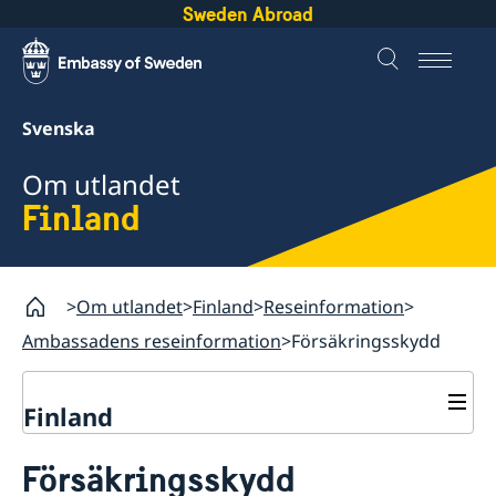
Sweden Abroad
Svenska
Om utlandet
Finland
Om utlandet
Finland
Reseinformation
Ambassadens reseinformation
Försäkringsskydd
Finland
Rösta i Finland
Försäkringsskydd
Hjälp till svenskar i Finland