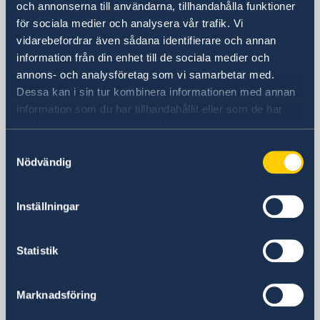
och annonserna till användarna, tillhandahålla funktioner
för sociala medier och analysera vår trafik. Vi
Sveriges ambassad
vidarebefordrar även sådana identifierare och annan
information från din enhet till de sociala medier och
annons- och analysföretag som vi samarbetar med.
Finland, Helsingfors
Dessa kan i sin tur kombinera informationen med annan
Åland, Mariehamn
information som du har tillhandahållit eller som de har
samlat in när du har använt deras tjänster.
Svenska konsulat
Samtyckesval
Nödvändig
Björneborg
Telefon:
Joensuu
Inställningar
Telefon
Karleby
+358 2 6244 144
Telefon:
Kotka
+358 (0)50 405 8227
Statistik
Telefon:
Lahtis
E-post:
+358 20 780 7000
Telefon:
Mariehamn
E-post
+358 5 23 231
konsulat@tactic.net
Telefon:
Raseborg
Marknadsföring
E-post:
+358 (0)3 864 11
kaisla.kynnos@teraskulma.com
Telefon:
Rovaniemi
E-post: