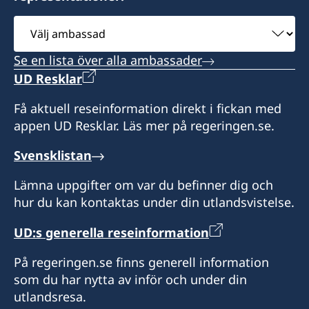
Paulina Ahokas
Sekreterare
Välj
Riitta Karén-Seivo
Mika Peltonen
Konsul
OBS: Konsulatet är stängt 6.7-9.8.
ambassad
Anita Husell-Karlström
Christian Näsman
Se en lista över alla ambassader
Konsul
UD Resklar
Sekreterare
Laura Langh-Lagerlöf
Få aktuell reseinformation direkt i fickan med
Maarit Näsman
appen UD Resklar. Läs mer på regeringen.se.
Sekreterare
Svensklistan
Fredrik Salonen
Lämna uppgifter om var du befinner dig och
hur du kan kontaktas under din utlandsvistelse.
UD:s generella reseinformation
På regeringen.se finns generell information
som du har nytta av inför och under din
utlandsresa.