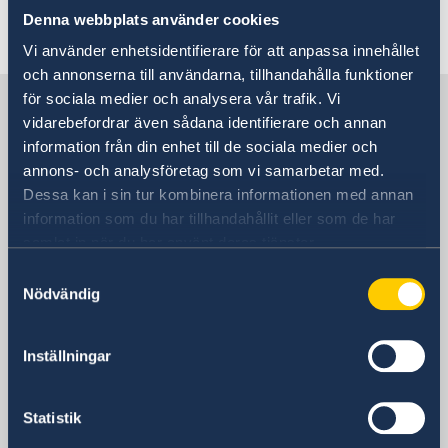
Anmäla handelshinder
Denna webbplats använder cookies
Senast uppdaterad 10 juli 2026, 11.36
Vi använder enhetsidentifierare för att anpassa innehållet
och annonserna till användarna, tillhandahålla funktioner
för sociala medier och analysera vår trafik. Vi
Sverige i Finland
vidarebefordrar även sådana identifierare och annan
information från din enhet till de sociala medier och
Sveriges ambassad
annons- och analysföretag som vi samarbetar med.
Dessa kan i sin tur kombinera informationen med annan
information som du har tillhandahållit eller som de har
Finland, Helsingfors
samlat in när du har använt deras tjänster.
Åland, Mariehamn
Samtyckesval
Nödvändig
Svenska konsulat
Inställningar
Björneborg
Telefon:
Joensuu
Statistik
Telefon
Karleby