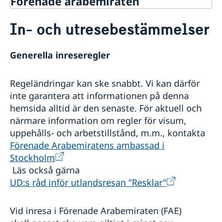
Förenade arabemiraten
Rösta i Förenade arabemiraten
In- och utresebestämmelser
Hjälp till svenskar i Förenade
arabemiraten
Rösta i Förenade arabemiraten
Reseinformation
Generella inreseregler
Akut hjälp
Ambassadens reseinformation
Ekonomiskt nödställd
Regeländringar kan ske snabbt. Vi kan därför
Pass utomlands
Aktuella händelser
Om du blir sjuk eller råkar ut för en olycka
inte garantera att informationen på denna
Allmänna säkerhetsläget
Ansökan om pass för vuxna
Hjälp kring medborgarskap
Juridisk hjälp i utlandet
hemsida alltid är den senaste. För aktuell och
Terrorism
Förlust av pass
Larmcentraler
Om svenskt medborgarskap
Gifta sig utomlands
Naturförhållanden och katastrofer
Ansökan om pass för barn under 18 år
närmare information om regler för visum,
Avgifter
In- och utresebestämmelser
Provisoriskt pass
uppehålls- och arbetstillstånd, m.m., kontakta
Levnadsintyg
Hälso- och sjukvård
Nationellt id-kort
Förenade Arabemiratens ambassad i
Legaliseringar
Lokala lagar och sedvänjor
Samordningsnummer
Stockholm
Advokatlistan
Kriminalitet och personlig säkerhet
Namnändring
Läs också gärna
Trafiksäkerhet
Utlämning av pass och nationellt id-kort
UD:s råd inför utlandsresan "Resklar"
Resa i landet
Om olyckan är framme
Service för svenska företag
Vid inresa i Förenade Arabemiraten (FAE)