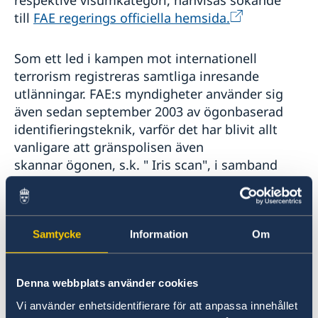
respektive visumkategori, hänvisas sökande
till
FAE regerings officiella hemsida.
Som ett led i kampen mot internationell
terrorism registreras samtliga inresande
utlänningar. FAE:s myndigheter använder sig
även sedan september 2003 av ögonbaserad
identifieringsteknik, varför det har blivit allt
vanligare att gränspolisen även
skannar ögonen, s.k. " Iris scan", i samband
med gränspassage.
Illegal vistelse I FAE medför böter, varje dag
utökas beloppet. Observera att in- och
Samtycke
Information
Om
utresedagarna räknas in i vistelsetiden och att
många flighter lämnar strax efter midnatt,
Denna webbplats använder cookies
vilket lätt kan innebära att man misstar sig på
antalet dagar.
Vi använder enhetsidentifierare för att anpassa innehållet