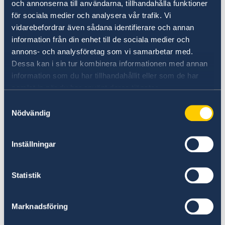
och annonserna till användarna, tillhandahålla funktioner
för sociala medier och analysera vår trafik. Vi
Det är förbjudet att föra in exempelvis vapen,
vidarebefordrar även sådana identifierare och annan
ammunition, och droger.
information från din enhet till de sociala medier och
annons- och analysföretag som vi samarbetar med.
Införsel av läkemedel som kan betraktas som
Dessa kan i sin tur kombinera informationen med annan
narkotiska preparat är också förbjudet.
information som du har tillhandahållit eller som de har
samlat in när du har använt deras tjänster.
Notera dessutom att det finns läkemedel som
Samtyckesval
Nödvändig
är kontrollerade och narkotikaklassade i
Förenade arabemiraten utan att vara det i
Sverige samt att införsel även av sådana
Inställningar
läkemedel kan vara straffbart. Kontakta
Förenade Arabemiratens ambassad i
Statistik
Stockholm
för närmare information om vilka mediciner
som är förbjudna samt läs mer på
Marknadsföring
följande sida
. Där kan du söka svar på vad du