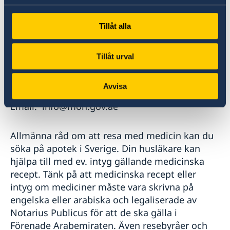
eventuellt kan göra för att importera läkemedel
av specifika medicinska skäl. Information kan
Tillåt alla
också inhämtas från Förenade Arabemiratens
hälsoministerium:
Tillåt urval
https://mohap.gov.ae/en
Abu Dhabi, Tel: +971 (2) 6330000
Avvisa
Dubai, Tel : +971 (4) 3966000
Email: info@moh.gov.ae
Allmänna råd om att resa med medicin kan du
söka på apotek i Sverige. Din husläkare kan
hjälpa till med ev. intyg gällande medicinska
recept. Tänk på att medicinska recept eller
intyg om mediciner måste vara skrivna på
engelska eller arabiska och legaliserade av
Notarius Publicus för att de ska gälla i
Förenade Arabemiraten. Även resebyråer och