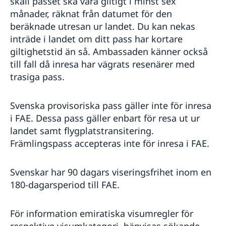
skall passet ska vara giltigt i minst sex
Handel med utlandet
Utvecklingssamarbete
månader, räknat från datumet för den
Anmäla handelshinder
beräknade utresan ur landet. Du kan nekas
inträde i landet om ditt pass har kortare
giltighetstid än så. Ambassaden känner också
till fall då inresa har vägrats resenärer med
trasiga pass.
Svenska provisoriska pass gäller inte för inresa
i FAE. Dessa pass gäller enbart för resa ut ur
landet samt flygplatstransitering.
Främlingspass accepteras inte för inresa i FAE.
Svenskar har 90 dagars viseringsfrihet inom en
180-dagarsperiod till FAE.
För information emiratiska visumregler för