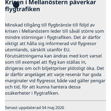
Krisen i Mellanöstern påverkar
Hjälp till svenskar i Förenade
flygtrafiken
arabemiraten
Rösta i Förenade arabemiraten
Reseinformation
Akut hjälp
Minskad tillgång till flygbränsle till följd av
Service för svenska företag
Ambassadens reseinformation
Ekonomiskt nödställd
krisen i Mellanöstern leder till såväl större som
Pass utomlands
Aktuella händelser
Om olyckan är framme
Handel med utlandet
Utvecklingssamarbete
Om du blir sjuk eller råkar ut för en olycka
mindre störningar i flygtrafiken. Det är därför
Allmänna säkerhetsläget
Ansökan om pass för vuxna
Anmäla handelshinder
Hjälp kring medborgarskap
Juridisk hjälp i utlandet
viktigt att hålla sig informerad vid flygresor
Terrorism
Förlust av pass
Larmcentraler
Om svenskt medborgarskap
Gifta sig utomlands
Naturförhållanden och katastrofer
Ansökan om pass för barn under 18 år
utomlands, särskilt utanför EU.
Avgifter
In- och utresebestämmelser
Provisoriskt pass
Förutsättningarna kan ändras med kort varsel
Levnadsintyg
Hälso- och sjukvård
Nationellt id-kort
som till exempel att flyg kan ställas in,
Legaliseringar
Lokala lagar och sedvänjor
Samordningsnummer
dirigeras om och biljettpriser plötsligt öka. Det
Advokatlistan
Kriminalitet och personlig säkerhet
Namnändring
är därför angeläget att varje resenär har goda
Trafiksäkerhet
Utlämning av pass och nationellt id-kort
marginaler vid flygresor, både vad gäller pengar
Resa i landet
och tid, för att kunna hantera dessa
osäkerheter i flygtrafiken.
Senast uppdaterad 04 maj 2026