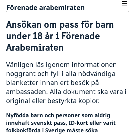
Förenade arabemiraten
Rösta i Förenade arabemiraten
Ansökan om pass för barn
Hjälp till svenskar i Förenade
arabemiraten
under 18 år i Förenade
Rösta i Förenade arabemiraten
Arabemiraten
Akut hjälp
Ekonomiskt nödställd
Pass utomlands
Om du blir sjuk eller råkar ut för en olycka
Vänligen läs igenom informationen
Ansökan om pass för vuxna
Juridisk hjälp i utlandet
noggrant och fyll i alla nödvändiga
Förlust av pass
Larmcentraler
Ansökan om pass för barn under 18 år
blanketter innan ert besök på
Provisoriskt pass
ambassaden. Alla dokument ska vara i
Nationellt id-kort
original eller bestyrkta kopior.
Samordningsnummer
Namnändring
Utlämning av pass och nationellt id-kort
Nyfödda barn och personer som aldrig
Hjälp kring medborgarskap
innehaft svenskt pass, ID-kort eller varit
folkbokförda i Sverige måste söka
Om svenskt medborgarskap
Gifta sig utomlands