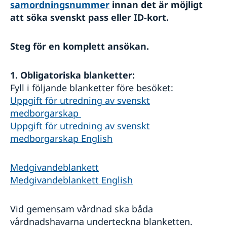
Avgifter
samordningsnummer
innan det är möjligt
Levnadsintyg
att söka svenskt pass eller ID-kort.
Legaliseringar
Advokatlistan
Steg för en komplett ansökan.
Reseinformation
Service för svenska företag
Ambassadens reseinformation
1. Obligatoriska blanketter:
Aktuella händelser
Om olyckan är framme
Handel med utlandet
Utvecklingssamarbete
Fyll i följande blanketter före besöket:
Allmänna säkerhetsläget
Anmäla handelshinder
Uppgift för utredning av svenskt
Terrorism
medborgarskap
Naturförhållanden och katastrofer
Uppgift för utredning av svenskt
In- och utresebestämmelser
medborgarskap English
Hälso- och sjukvård
Lokala lagar och sedvänjor
Kriminalitet och personlig säkerhet
Medgivandeblankett
Trafiksäkerhet
Medgivandeblankett English
Resa i landet
Vid gemensam vårdnad ska båda
vårdnadshavarna underteckna blanketten.