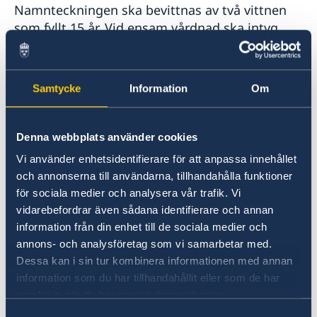
Namnteckningen ska bevittnas av två vittnen
som fyllt 15 år. Vid ensam vårdnad ska intyg
eller domstolsbeslut uppvisas.
2. ID-handling för vårdnadshavare:
Samtycke
Information
Om
Båda vårdnadshavarna behöver giltig ID-
handling för att styrka sin identitet.
Ambassaden accepterar följande ID-handlingar:
Denna webbplats använder cookies
svenskt pass, nationellt svenskt ID-kort och
Vi använder enhetsidentifierare för att anpassa innehållet
svenskt körkort.
och annonserna till användarna, tillhandahålla funktioner
för sociala medier och analysera vår trafik. Vi
vidarebefordrar även sådana identifierare och annan
3. ID-handling för barnet:
information från din enhet till de sociala medier och
Barnets giltiga pass eller ID-kort. Barnet
annons- och analysföretag som vi samarbetar med.
behöver legitimeras med en giltig svensk id-
Dessa kan i sin tur kombinera informationen med annan
handling. Information om
information som du har tillhandahållit eller som de har
giltiga id-handlingar
.
samlat in när du har använt deras tjänster.
Samtyckesval