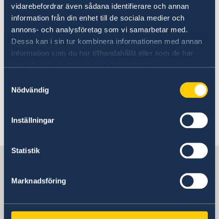
Överföring av pengar
Lokala lagar och sedvänjor
vidarebefordrar även sådana identifierare och annan
Svenska Handelskammaren i Chile
visumkrav. Mer information finner du under
Uppsöka sjukhus eller läkare
Kriminalitet och personlig säkerhet
information från din enhet till de sociala medier och
Handelsstatistik
in- och utresebestämmelser i Ambassadens
Kontakt med försäkringsbolag
Trafiksäkerhet
Anmäla handelshinder
annons- och analysföretag som vi samarbetar med.
reseinformation
Terrorism
Dessa kan i sin tur kombinera informationen med annan
.
information som du har tillhandahållit eller som de har
samlat in när du har använt deras tjänster.
Kontrollera de aktuella in- och
Samtyckesval
utresebestämmelserna, inklusive vilka
Nödvändig
handlingar som krävs, med den chilenska
gränskontrollmyndigheten
PDI
eller
Inställningar
chilenskt konsulat
.
Statistik
Sverige i Chile
Marknadsföring
Sveriges ambassad