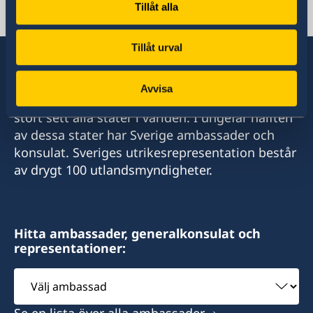
Tillåt alla
Chile, Santiago de Chile
Tillåt urval
Avvisa
Sverige har diplomatiska förbindelser med i
stort sett alla stater i världen. I ungefär hälften
av dessa stater har Sverige ambassader och
konsulat. Sveriges utrikesrepresentation består
av drygt 100 utlandsmyndigheter.
Hitta ambassader, generalkonsulat och
representationer:
Välj
ambassad