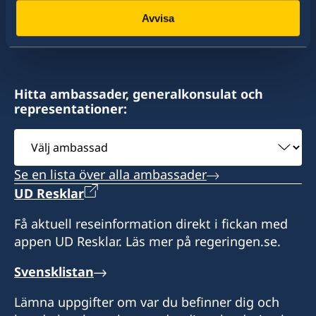
konsulat. Sveriges utrikesrepresentation består
Avvisa
av drygt 100 utlandsmyndigheter.
Hitta ambassader, generalkonsulat och
representationer:
Välj
ambassad
Se en lista över alla ambassader
UD Resklar
Få aktuell reseinformation direkt i fickan med
appen UD Resklar. Läs mer på regeringen.se.
Svensklistan
Lämna uppgifter om var du befinner dig och