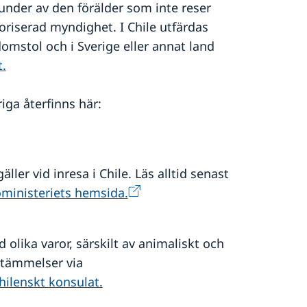
 under av den förälder som inte reser
riserad myndighet. I Chile utfärdas
domstol och i Sverige eller annat land
t.
ga återfinns här:
äller vid inresa i Chile. Läs alltid senast
oministeriets hemsida.
d olika varor, särskilt av animaliskt och
stämmelser via
hilenskt konsulat.