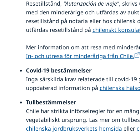
Resetillstånd,
"Autorización de viaje"
, skrivs
med den minderårige och utfärdas av aukto
resetillstånd på notaría eller hos chilensk 
utfärdas resetillstånd på
chilenskt konsula
Mer information om att resa med minderåri
In- och utresa för minderåriga från Chile.
Covid-19 bestämmelser
Inga särskilda krav relaterade till covid-19 g
uppdaterad information på
chilenska häls
Tullbestämmelser
Chile har strikta införselregler för en mäng
vegetabiliskt ursprung. Läs mer om tullbe
chilenska jordbruksverkets hemsida
eller
c