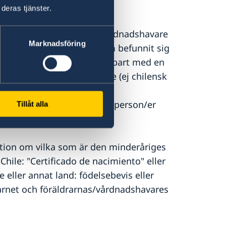
deras tjänster.
r ensam, med endast en vårdnadshavare
Marknadsföring
 krävs för minderåriga som befunnit sig
 reser ut helt utan eller enbart med en
erårig utländsk medborgare (ej chilensk
månaders vistelse behövs
e inte reser ut med samma person/er
Tillåt alla
ion om vilka som är den minderåriges
Chile: "Certificado de nacimiento" eller
e eller annat land: födelsebevis eller
arnet och föräldrarnas/vårdnadshavares