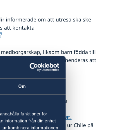
lir informerade om att utresa ska ske
 att kontakta
medborgarskap, liksom barn födda till
rade födda i Chile, rekommenderas att
 information om in- och
Om
er för minderåriga. Aktuella
andahålla funktioner för
och/eller
chilenskt konsulat.
n information från din enhet
 inte kan resa in eller ut ur Chile på
 tur kombinera informationen