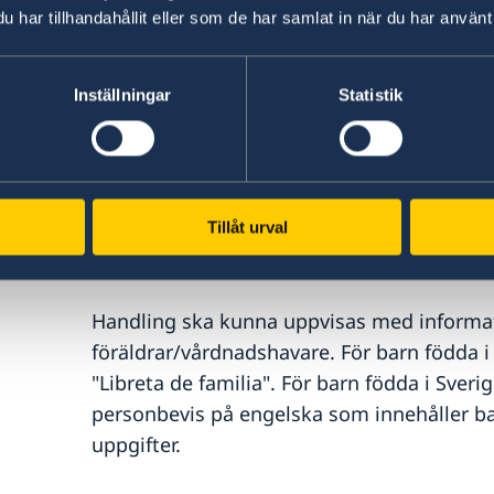
grund av att resetillstånd saknas.
har tillhandahållit eller som de har samlat in när du har använt 
Resetillstånd krävs om en minderåig rese
Inställningar
Statistik
eller med en annan person. Utresetillstånd
i Chile under längre tid än tre månader och
förälder/vårdnadshavare. I de fall en mind
medborgare) reser ut från Chile innan tre 
utresetillstånd endast om den minderårig
Tillåt urval
som vid inresan.
Handling ska kunna uppvisas med informat
föräldrar/vårdnadshavare. För barn födda i 
"Libreta de familia". För barn födda i Sverig
personbevis på engelska som innehåller b
uppgifter.