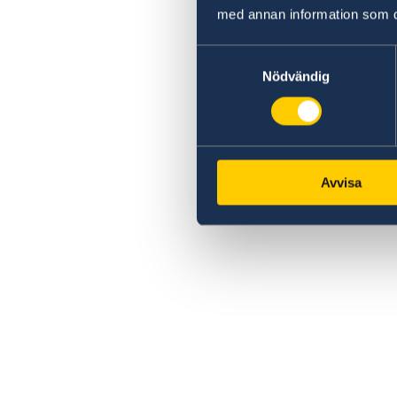
med annan information som du 
Samtyckesval
Nödvändig
Avvisa