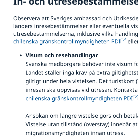
In- och utresebestämmels
Observera att Sveriges ambassad och Utrikesde
länders inresebestämmelser eller eventuella vis
utresebestämmelserna, inklusive vilka handlin
chilenska gränskontrollmyndigheten PDI
elle
Visum och resehandlingar
Svenska medborgare behöver inte visum för u
Landet ställer inga krav på extra giltighets
giltigt under hela vistelsen. Det turistkort
inresan ska uppvisas vid utresan. Kontakta
chilenska gränskontrollmyndigheten PDI
Ansökan om längre vistelse görs och betal
Vistelse utan tillstånd (overstay) innebär a
migrationsmyndigheten innan utresa.