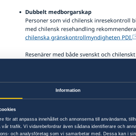
Dubbelt medborgarskap
Personer som vid chilensk inresekontroll b
med chilensk resehandling rekommenderas
chilenska gränskontrollmyndigheten PDI.
Resenärer med både svenskt och chilenskt 
chilenska medborgare, och svenska adopte
inför resan kontakta
chilenskt konsulat
för
utresebestämmelser.
Information
Minderåriga
Chile har strikta in- och utresebestämmels
cookies
bestämmelser ska alltid kontrolleras med
e för att anpassa innehållet och annonserna till användarna, tillh
chilenska gränskontrollmyndigheten PDI
vår trafik. Vi vidarebefordrar även sådana identifierare och anna
Ambassaden tar inte ansvar för om en person
nnons- och analysföretag som vi samarbetar med. Dessa kan i sin