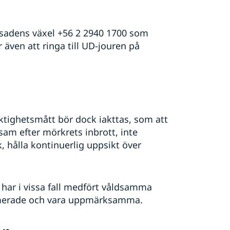
ssadens växel +56 2 2940 1700 som
 även att ringa till UD-jouren på
siktighetsmått bör dock iakttas, som att
nsam efter mörkrets inbrott, inte
k, hålla kontinuerlig uppsikt över
ar i vissa fall medfört våldsamma
ormerade och vara uppmärksamma.