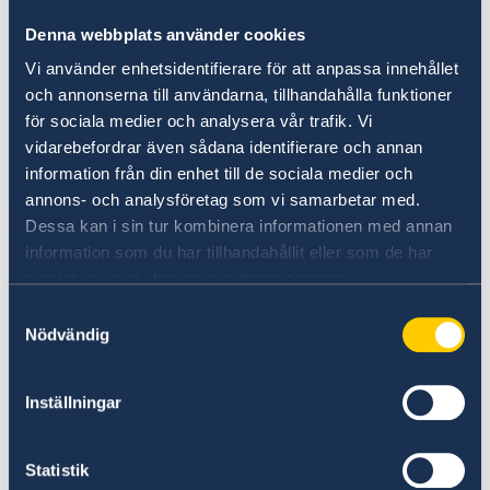
bör närvara och barnet måste inställa sig
personligen.
Denna webbplats använder cookies
Vi använder enhetsidentifierare för att anpassa innehållet
Beställning av samordningsnummer samt
och annonserna till användarna, tillhandahålla funktioner
namnanmälan - Sweden Abroad
för sociala medier och analysera vår trafik. Vi
vidarebefordrar även sådana identifierare och annan
information från din enhet till de sociala medier och
Kontakta konsulatet för information vilka
annons- och analysföretag som vi samarbetar med.
dokument som krävs för ansökan och för att
Dessa kan i sin tur kombinera informationen med annan
boka tid för besök.
information som du har tillhandahållit eller som de har
samlat in när du har använt deras tjänster.
Handläggningstiden för ansökan om
Samtyckesval
samordningsnummer är cirka 6-8 veckor.
Nödvändig
Beslut om samordningsnummer sänds av
Inställningar
Skatteverket direkt till vårdnadshavarna med
en kopia till ambassaden. Först när
samordningsnummer tilldelats är det möjligt
Statistik