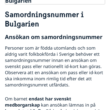
Bulgarien
Rösta i Bulgarien
Samordningsnummer i
Hjälp till svenskar i Bulgarien
Bulgarien
Rösta i Bulgarien
Pass i Bulgarien
Ansökan om samordningsnummer
Samordningsnummer i Bulgarien
Legaliseringar/apostille
Gifta sig i Bulgarien
Personer som är födda utomlands och som
aldrig varit folkbokförda i Sverige behöver ett
Reseinformation
samordningsnummer innan en ansökan om
Service för svenska företag i Bulgarien
Ambassadens reseinformation
svenskt pass eller nationellt id-kort kan göras.
Allmänna säkerhetsläget
Observera att en ansökan om pass eller id-kort
Terrorism
ska inkomma inom rimlig tid efter det att
Naturförhållanden och katastrofer
samordningsnumret utfärdats.
In- och utresebestämmelser
Hälso- och sjukvård
Försäkringsskydd
Om barnet
endast har svenskt
Lokala lagar och sedvänjor
medborgarskap
kan ansökan lämnas in på
Kriminalitet och personlig säkerhet