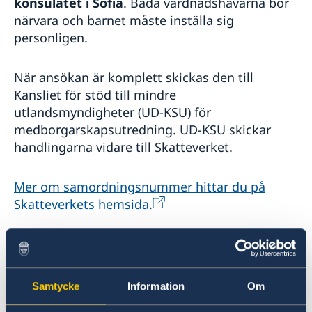
konsulatet i Sofia
. Båda vårdnadshavarna bör
Trafiksäkerhet
närvara och barnet måste inställa sig
Övrigt
personligen.
När ansökan är komplett skickas den till
Kansliet för stöd till mindre
utlandsmyndigheter (UD-KSU) för
medborgarskapsutredning. UD-KSU skickar
handlingarna vidare till Skatteverket.
Mer om samordningsnummer hittar du på
Skatteverkets hemsida.
Har barnet även ett
bulgariskt
medborgarskap
ska ansökan lämnas in på en
utlandsmyndighet som är passmyndighet, t ex
Samtycke
Information
Om
ambassaden i Bukarest. Båda vårdnadshavarna