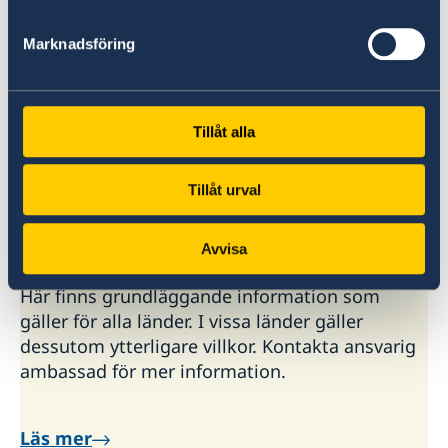
att
ansöka om pass
till barnet.
Marknadsföring
Observera att ett samordningsnummer som
inte används kan bli registrerat som vilande.
Det sker automatiskt efter 5 år.
Tillåt alla
Läs mer om samordningsnummer på
Skatteverkets hemsida.
Tillåt urval
Beställning av samordningsnummer
Avvisa
Här finns grundläggande information som
gäller för alla länder. I vissa länder gäller
dessutom ytterligare villkor. Kontakta ansvarig
ambassad för mer information.
Läs mer