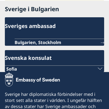
Sverige i Bulgarien
Sveriges ambassad
Bulgarien, Stockholm
Svenska konsulat
Sofia
TELEFONNUMMER
+359 2 4177178
Sverige har diplomatiska förbindelser med i
E-POSTADRESS
stort sett alla stater i världen. I ungefär hälften
av dessa stater har Sverige ambassader och
sofia.swecons@consulateofsweden.eu