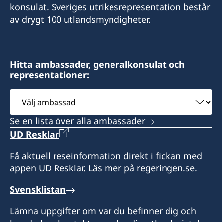
konsulat. Sveriges utrikesrepresentation består
Honorary Consulate General of Sweden
av drygt 100 utlandsmyndigheter.
c/o Royal Danish Embassy
54, Dondukov Blvd.
BG-1504 SOFIA
Hitta ambassader, generalkonsulat och
representationer:
Välj
ambassad
Visits to the Honorary Consulate are by
Se en lista över alla ambassader
appointment only. The Honorary Consulate
UD Resklar
General of Sweden is generally open Monday
through Friday and visiting hours are from 10 -
Få aktuell reseinformation direkt i fickan med
12.
appen UD Resklar. Läs mer på regeringen.se.
Phone +359 898 793336 (Mon.-Fr., 9.00-17.00) or
Svensklistan
send an e-mail:
Lämna uppgifter om var du befinner dig och
sofia.swecons@consulateofsweden.eu.