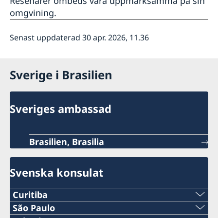
Resenärer ombeds vara uppmärksamma på sin
omgvining.
Senast uppdaterad 30 apr. 2026, 11.36
Sverige i Brasilien
Sveriges ambassad
Brasilien, Brasilia
Svenska konsulat
Curitiba
Tel:
São Paulo