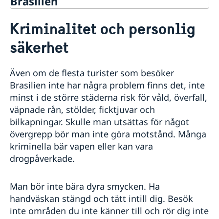
Brasilien
Rösta i Brasilien
Kriminalitet och personlig
Hjälp till svenskar i Brasilien
säkerhet
Rösta i Brasilien
Reseinformation
Pass utomlands
Ambassadens reseinformation
Förnyelse av pass för vuxna
Även om de flesta turister som besöker
Hjälp kring medborgarskap
Aktuella händelser
Förnyelse av pass för barn under 18 år
Brasilien inte har några problem finns det, inte
Allmänna säkerhetsläget
Om svenskt medborgarskap
Vigsel i Brasilien
Första passet - Samordningsnummer
minst i de större städerna risk för våld, överfall,
Kriminalitet och personlig säkerhet
Dubbelt medborgarskap
Provisoriskt pass
Vigsel på ambassaden
Migrationsrelaterade frågor
väpnade rån, stölder, ficktjuvar och
Hälso- och sjukvård
Registrera nyfödd utomlands
Nationellt id-kort
Vigsel inför en brasiliansk myndighet
Avgifter i Brasilien
In- och utresebestämmelser
bilkapningar. Skulle man utsättas för något
Samordningsnummer
Legaliseringar och apostille
Lokala lagar och sedvänjor
övergrepp bör man inte göra motstånd. Många
Ansökan om pass för medborgare mellan 18 och 22
Översättare
Naturförhållanden och katastrofer
kriminella bär vapen eller kan vara
år som aldrig varit bosatta i Sverige
Levnadsintyg
Terrorism
Svenskt medborgarskap
drogpåverkade.
Körkort
Trafiksäkerhet
Övrigt
Man bör inte bära dyra smycken. Ha
Service för svenska företag
handväskan stängd och tätt intill dig. Besök
Handel med utlandet
inte områden du inte känner till och rör dig inte
Anmäla handelshinder