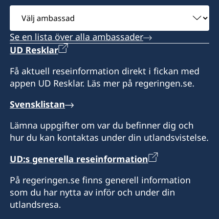
Konsulatet i São Paulo täcker även delstaten
Välj
Honorärkonsul
Mato Grosso do Sul.
Konsulatet i Rio de Janeiro täcker även
+55 (81) 3223 4974
Konsulatet i Manaus täcker delstaterna
Honorärkonsulatet i Fortaleza ansvarar för
ambassad
delstaterna Rio de Janeiro, Minas Gerais och
Amazonas, Acre, Rondônia och Pará.
delstaterna Ceará, Maranhão och Piauí.
Isabela França
Se en lista över alla ambassader
Sveriges honorärkonsulat
Konsulatet är bemyndigat att utfärda
Espírito Santo.
UD Resklar
Rua Cardeal Arcoverde 127
provisoriska pass.
Honorärkonsul
Honorärkonsul
CEP 52011-240 - Graças
Konsulatet är bemyndigat att utfärda
Få aktuell reseinformation direkt i fickan med
Honorärkonsul
Giselle Vilela Lins Maranhão
Recife/PE
Verena Rothbrust de Lima
provisoriska pass.
appen UD Resklar. Läs mer på regeringen.se.
Renato Pacheco Neto
Expeditionstid: måndag-fredag kl. 8:00-12:00
Honorärkonsul
Svensklistan
Vicekonsul
Jan Lomholdt
Lämna uppgifter om var du befinner dig och
Konsulatet i Recife täcker delstaterna Alagoas,
hur du kan kontaktas under din utlandsvistelse.
Paraíba, Pernambuco och Rio Grande do Norte.
Peter Johansson
Konsulär handläggare
UD:s generella reseinformation
Honorärkonsul
Letícia Martins Santos
På regeringen.se finns generell information
Erik Limongi Sial
som du har nytta av inför och under din
utlandsresa.