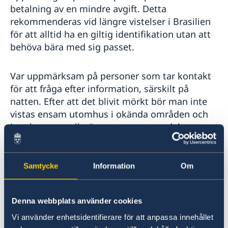
betalning av en mindre avgift. Detta
rekommenderas vid längre vistelser i Brasilien
för att alltid ha en giltig identifikation utan att
behöva bära med sig passet.
Var uppmärksam på personer som tar kontakt
för att fråga efter information, särskilt på
natten. Efter att det blivit mörkt bör man inte
vistas ensam utomhus i okända områden och
inte begagna allmänna transportmedel.
Incidenter kan inträffa även på
turistdestinationer som är tillsynes lugna.
Våldtäkter och andra överfall på turister är
Samtycke
Information
Om
ovanliga, men det har förekommit överfall mot
både män och kvinnor. Vissa har involverat så
Denna webbplats använder cookies
kallade ”date rape-droger". Köp dina egna
drinkar och håll dem under uppsikt.
Vi använder enhetsidentifierare för att anpassa innehållet