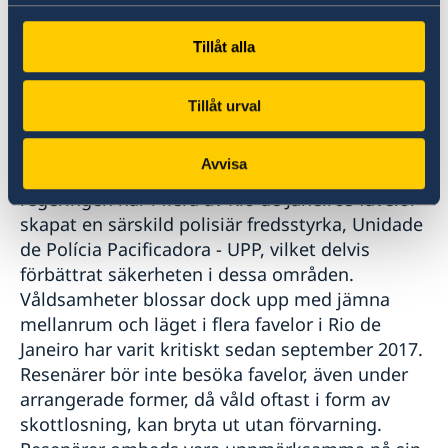
Dessa sedlar förlorar automatiskt sitt värde. Ta
alltid kvitto och kontakta genast bank eller
Tillåt alla
polis om något verkar misstänkt.
Tillåt urval
Favelas
Fattigdom och kriminalitet är mycket utbrett i
Avvisa
Brasiliens kåkstäder (favelas). Den brasilianska
regeringen har i flera av Rio de Janeiros favelor
skapat en särskild polisiär fredsstyrka, Unidade
de Polícia Pacificadora - UPP, vilket delvis
förbättrat säkerheten i dessa områden.
Våldsamheter blossar dock upp med jämna
mellanrum och läget i flera favelor i Rio de
Janeiro har varit kritiskt sedan september 2017.
Resenärer bör inte besöka favelor, även under
arrangerade former, då våld oftast i form av
skottlosning, kan bryta ut utan förvarning.