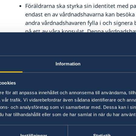
Föräldrarna ska styrka sin identitet med pa
endast en av vårdnadshavarna kan besök
andra vårdnadshavaren fylla i och signera 
på ett av våra konsulat. Denna vårdnadshav
Underskriften för vårdnadshavaren som re
besöket på ambassaden.
Giltighetstiden för blanketten ’medgivande
Information
Har barnet endast en vårdnadshavare ska d
aktuellt personbevis där det framgår.
Om barnet är fött utomlands ska födelsebe
cookies
med.
e för att anpassa innehållet och annonserna till användarna, tillh
Minderåriga behöver endast följa med till
vår trafik. Vi vidarebefordrar även sådana identifierare och anna
Vårdnadshavare kan hämta pass för barn u
nnons- och analysföretag som vi samarbetar med. Dessa kan i sin
har tillhandahållit eller som de har samlat in när du har använt 
identifiera sig med giltigt pass eller fotole
Insättningskvitto för avgiften för passet m
avgiftslistan
.
Inställningar
Statistik