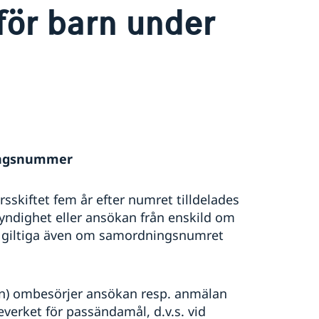
för barn under
ningsnummer
skiftet fem år efter numret tilldelades
yndighet eller ansökan från enskild om
är giltiga även om samordningsnumret
n) ombesörjer ansökan resp. anmälan
erket för passändamål, d.v.s. vid