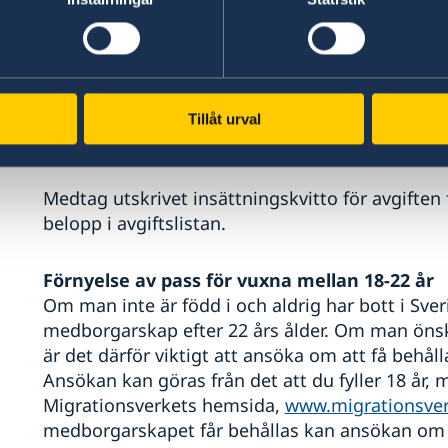
Blanketten
"Uppgifter för utredning av s
passansökan görs på ambassaden.
Mycket viktigt att ni inte bokar flygbiljetter 
Tillåt urval
bokad tid.
Medtag utskrivet insättningskvitto för avgiften f
belopp i avgiftslistan.
Förnyelse av pass för vuxna mellan 18-22 år
Om man inte är född i och aldrig har bott i Sve
medborgarskap efter 22 års ålder. Om man öns
är det därför viktigt att ansöka om att få behål
Ansökan kan göras från det att du fyller 18 år, m
Migrationsverkets hemsida,
www.migrationsver
medborgarskapet får behållas kan ansökan om n