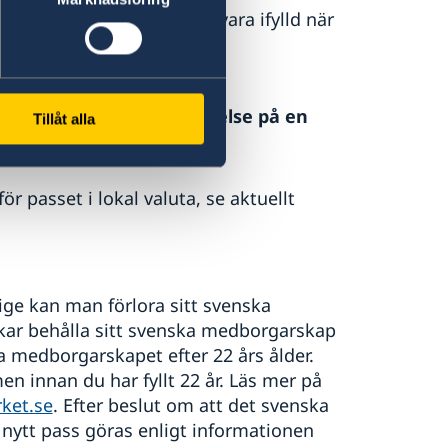
venskt medborgarskap"
ska vara ifylld när
förrän ni har fått bekräftelse på en
Tillåt alla
ör passet i lokal valuta, se aktuellt
rige kan man förlora sitt svenska
kar behålla sitt svenska medborgarskap
la medborgarskapet efter 22 års ålder.
en innan du har fyllt 22 år. Läs mer på
ket.se
. Efter beslut om att det svenska
ytt pass göras enligt informationen