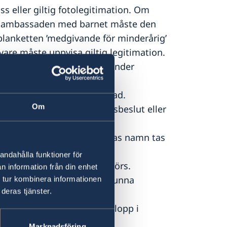
ss eller giltig fotolegitimation. Om
a ambassaden med barnet måste den
blanketten ’medgivande för minderårig’
are måste uppvisa giltig legitimation.
ser med barnet bevittnas under
 för minderårig’ är en månad.
Om
etta styrkas med domstolsbeslut eller
vis som utvisar föräldrarnas namn tas
andahålla funktioner för
 ambassaden när ansökan görs.
n information från din enhet
nder 18 år och måste då kunna
 tur kombinera informationen
deras tjänster.
gitimation.
åste medtas, se aktuellt belopp i
Marknadsföring