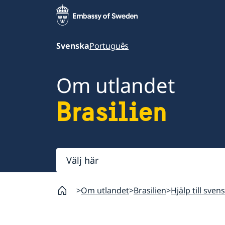
Svenska
Português
Om utlandet
Brasilien
Välj
här
Om utlandet
Brasilien
Hjälp till sven