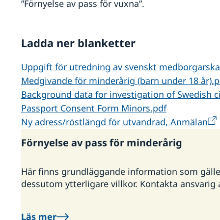
”Förnyelse av pass för vuxna”.
Ladda ner blanketter
Uppgift för utredning av svenskt medborgarska
Medgivande för minderårig (barn under 18 år).p
Background data for investigation of Swedish ci
Passport Consent Form Minors.pdf
Ny adress/röstlängd för utvandrad, Anmälan
Förnyelse av pass för minderårig
Här finns grundläggande information som gäller f
dessutom ytterligare villkor. Kontakta ansvari
Läs mer