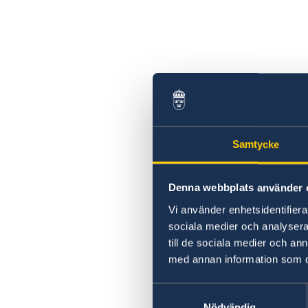
Samtycke
Denna webbplats använder 
Vi använder enhetsidentifierar
sociala medier och analysera 
till de sociala medier och a
med annan information som du 
Samtyckesval
Nödvändig