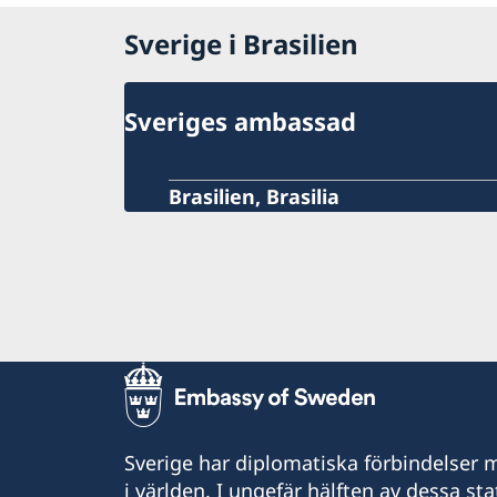
Sverige i Brasilien
Sveriges ambassad
Brasilien, Brasilia
Sverige har diplomatiska förbindelser me
i världen. I ungefär hälften av dessa sta