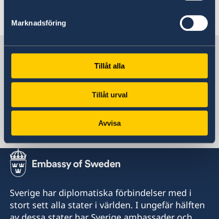
Senast uppdaterad 01 juli 2026, 08.29
Marknadsföring
Sverige i Bosnien och
Hercegovina
Tillåt alla
Tillåt urval
Sveriges ambassad
Avvisa
Bosnien och Hercegovina, Sarajevo
Sverige har diplomatiska förbindelser med i
stort sett alla stater i världen. I ungefär hälften
av dessa stater har Sverige ambassader och