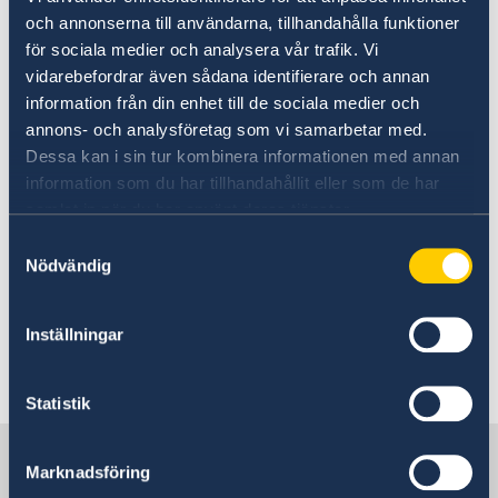
om vilken hjälp du kan få av UD i olika
och annonserna till användarna, tillhandahålla funktioner
situationer.
för sociala medier och analysera vår trafik. Vi
vidarebefordrar även sådana identifierare och annan
UD:s reseinformation på
information från din enhet till de sociala medier och
regeringen.se
annons- och analysföretag som vi samarbetar med.
Dessa kan i sin tur kombinera informationen med annan
Ladda ner appen UD Resklar
information som du har tillhandahållit eller som de har
samlat in när du har använt deras tjänster.
Ladda ner UD Resklar på Google Play
Samtyckesval
Ladda ner UD Resklar på iTunes
Nödvändig
Följ UD Resklar på Facebook och X
Inställningar
UD Resklar på Facebook
Statistik
UD Resklar på X
Sverige i Bosnien och
Marknadsföring
Hercegovina