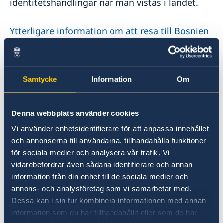
identitetshandlingar när man vistas i landet.
Ytterligare information om att resa till Bosnien
och Hercegovina återfinns på hemsidan hos
myndigheten som ansvarar för säkerhet i
landet.
Samtycke
Information
Om
Resa med barn
Denna webbplats använder cookies
Minderåriga barn (under 18 år), som inte är
Vi använder enhetsidentifierare för att anpassa innehållet
medborgare i BiH, med ett giltigt
och annonserna till användarna, tillhandahålla funktioner
resedokument kan resa in i BiH tillsammans
för sociala medier och analysera vår trafik. Vi
med ena föräldern, vårdnadshavare eller med
vidarebefordrar även sådana identifierare och annan
annan person om det finns en certifierad
information från din enhet till de sociala medier och
fullmakt från andre
annons- och analysföretag som vi samarbetar med.
föräldern/föräldrar/vårdnadshavare. Fullmakten
Dessa kan i sin tur kombinera informationen med annan
bör vara certifierad av Notarius publicus. Om
information som du har tillhandahållit eller som de har
barnet och föräldern den reser med har olika