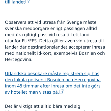
till landet
Övriga upplysningar
Anmäl din utlandsvistelse i Bosnien och Hercegovina
Service för svenska företag i Bosnien och
Hercegovina
Observera att vid utresa från Sverige måste
svenska medborgare enligt passlagen alltid
Information till företag
Utvecklingssamarbete med Bosnien och
Handel med Bosnien och Hercegovina
medföra giltigt pass vid resa till ett land
Hercegovina
Svenska företag i Bosnien och Hercegovina
utanför EU/EES. Detta gäller även vid utresa till
Anmäla handelshinder
länder där destinationslandet accepterar inresa
med nationellt id-kort, exempelvis Bosnien och
Hercegovina.
Utländska besökare måste registrera sig hos
den lokala polisen i Bosnien och Hercegovina
inom 48 timmar efter inresa om det inte görs
av hotellet man vistas på.
Det är viktigt att alltid bära med sig