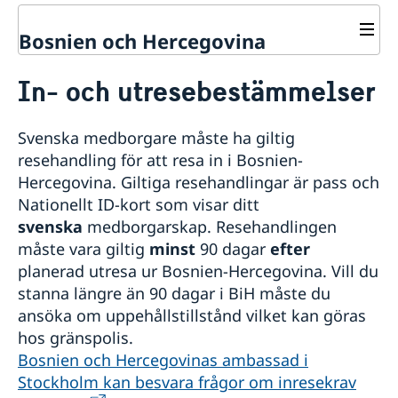
Bosnien och Hercegovina
Rösta i Bosnien och Hercegovina
In- och utresebestämmelser
Hjälp till svenskar i Bosnien och
Hercegovina
Rösta i Bosnien och Hercegovina
Reseinformation Bosnien och
Svenska medborgare måste ha giltig
Hercegovina
Pass i Bosnien och Hercegovina
resehandling för att resa in i Bosnien-
Ambassadens reseinformation för Bosnien
Hercegovina. Giltiga resehandlingar är pass och
Förnyelse av pass för vuxna
Akut hjälp i Bosnien och Hercegovina
och Hercegovina
Förnyelse av pass för barn under 18 år
Nationellt ID-kort som visar ditt
Om olyckan är framme – vad kan du få hjälp med?
Frihetsberövad i Bosnien och Hercegovina
Aktuella händelser
Provisoriskt pass/nödpass
svenska
medborgarskap. Resehandlingen
Nödnummer i Bosnien och Hercegovina
Hjälp kring medborgarskap
In- och utresebestämmelser
Nationellt id-kort
måste vara giltig
minst
90 dagar
efter
Gifta sig i Bosnien och Hercegovina
Allmänna säkerhetsläget
Namnanmälan och samordningsnummer
planerad utresa ur Bosnien-Hercegovina. Vill du
Avgifter
Terrorism
stanna längre än 90 dagar i BiH måste du
Naturförhållanden och katastrofer
ansöka om uppehållstillstånd vilket kan göras
Hälso- och sjukvård
Lokala lagar och sedvänjor
hos gränspolis.
Kriminalitet och personlig säkerhet
Bosnien och Hercegovinas ambassad i
Trafiksäkerhet
Stockholm kan besvara frågor om inresekrav
Resa i landet