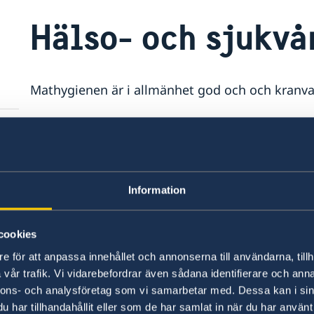
Hälso- och sjukvå
Mathygienen är i allmänhet god och och kranva
Sjukvården i Bosnien och Hercegovina har lägre 
Vid allvarligare sjukdom är det akutmottagnin
skall uppsökas. I Sarajevo finns privata klinik
skulle gå till vårdcentralen med hemma i Sverige
Information
försäkringsskydd innan du reser! En sjukhusvist
dyrbar utan försäkring.
cookies
Iaktta försiktighet med lösdrivande hundar då v
e för att anpassa innehållet och annonserna till användarna, tillh
biten av en hund skall bettet omedelbart tvätta
vår trafik. Vi vidarebefordrar även sådana identifierare och anna
man omgående uppsöka läkare för bedömning oc
nnons- och analysföretag som vi samarbetar med. Dessa kan i sin
har tillhandahållit eller som de har samlat in när du har använt 
eftersom man inte helt kan utsesluta att rabies 