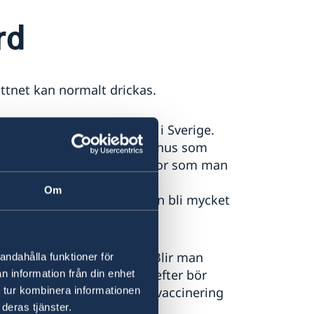
rd
ttnet kan normalt drickas.
standard än vi är vana vid i Sverige.
gen på närmaste stads sjukhus som
er som kan anlitas för krämpor som man
. Tänk på att se över ditt
Om
else, hemtransport etc. kan bli mycket
issa kan vara aggressiva. Blir man
andahålla funktioner för
s med vatten och tvål. Därefter bör
n information från din enhet
h ställningstagande till vaccinering
 tur kombinera informationen
deras tjänster.
finns i landet.