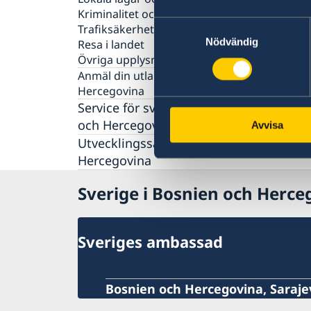
Kriminalitet och personlig säkerhet
Samtyckesval
Trafiksäkerhet
Nödvändig
Resa i landet
Övriga upplysningar
Anmäl din utlandsvistelse i Bosnien och
Hercegovina
Service för svenska företag i Bosnien
och Hercegovina
Avvisa
Information till företag
Utvecklingssamarbete med Bosnien oc
Handel med Bosnien och Hercegovina
Hercegovina
Svenska företag i Bosnien och Hercegovina
Sverige i Bosnien och Herce
Anmäla handelshinder
Sveriges ambassad
Bosnien och Hercegovina, Saraje