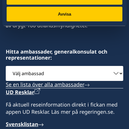
stort sett alla stater i världen. I ungefär hälften
av dessa stater har Sverige ambassader och
Avvisa
konsulat. Sveriges utrikesrepresentation består
av drygt 100 utlandsmyndigheter.
Hitta ambassader, generalkonsulat och
representationer:
Välj
ambassad
Se en lista över alla ambassader
UD Resklar
Få aktuell reseinformation direkt i fickan med
appen UD Resklar. Läs mer på regeringen.se.
Svensklistan