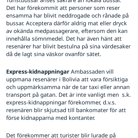
Turistbussar anses säkrare än lokala bussar.
Det har förekommit att personer som reser
ensamma har blivit neddrogade och rånade på
bussar. Acceptera därför aldrig mat eller dryck
av okända medpassagerare, eftersom den kan
innehålla sömnmedel. Det har även hänt att
resenärer har blivit bestulna på sina värdesaker
då de lagt sina väskor ovanför sätet.
Express-kidnappningar
Ambassaden vill
uppmana resenärer i Bolivia att vara försiktiga
och uppmärksamma när de tar taxi eller annan
transport på gatan. Det är inte vanligt men s.k.
express-kidnappningar förekommer, d.v.s.
resenären blir skjutsad till bankomater för att
förse kidnapparna med kontanter.
Det förekommer att turister blir lurade på