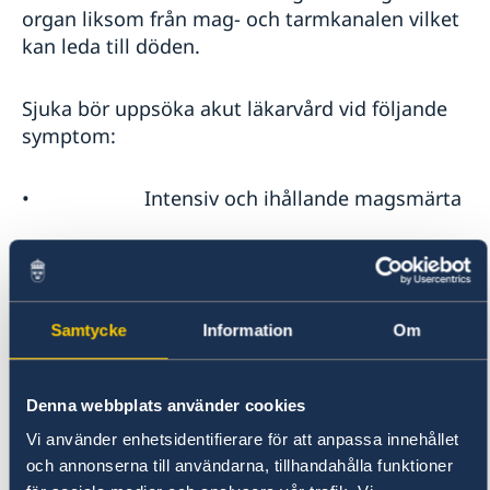
organ liksom från mag- och tarmkanalen vilket
kan leda till döden.
Sjuka bör uppsöka akut läkarvård vid följande
symptom:
• Intensiv och ihållande magsmärta
• Blödningar från slemhinnor eller
spontana blödningar
Samtycke
Information
Om
• Ihållande kräkningar
Denna webbplats använder cookies
Mer information om denguefeber på
Folkhälsomyndighetens webbplats.
Vi använder enhetsidentifierare för att anpassa innehållet
och annonserna till användarna, tillhandahålla funktioner