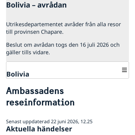
Bolivia – avrådan
Utrikesdepartementet avråder från alla resor
till provinsen Chapare.
Beslut om avrådan togs den 16 juli 2026 och
gäller tills vidare.
Bolivia
Hjälp till svenskar i Bolivia
Ambassadens
Larmcentraler
Rösta i Bolivia 2026
reseinformation
Pass i Bolivia
Reseinformation
Provisoriskt pass
Medborgarskap
Ambassadens reseinformation
Samordningsnummer
Levnadsintyg
Aktuella händelser
Senast uppdaterad 22 juni 2026, 12.25
Registrera nyfödd utomlands
Service för svenska företag
Förnyelse av samordningsnummer
Dödsfall i Bolivia
Aktuella händelser
Allmänna säkerhetsläget
Förlora och behålla svenskt medborgarskap
Anmälan om medborgarskap för barn födda utom­
Tjänster som erbjuds av svenska ambassaden
Avgifter
Terrorism