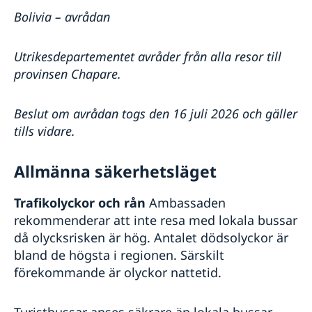
Dubbelt medborgarskap
lands före 1 april 2015 med svensk pappa
Svenska företag i utlandet
Legaliseringar i Bolivia
Naturförhållanden och katastrofer
Bolivia – avrådan
Antikorruption
In- och utresebestämmelser
Hälso- och sjukvård
Utrikesdepartementet avråder från alla resor till
Lokala lagar och sedvänjor
provinsen Chapare.
Kriminalitet och personlig säkerhet
Trafiksäkerhet
Beslut om avrådan togs den 16 juli 2026 och gäller
tills vidare.
Allmänna säkerhetsläget
Trafikolyckor och rån
Ambassaden
rekommenderar att inte resa med lokala bussar
då olycksrisken är hög. Antalet dödsolyckor är
bland de högsta i regionen. Särskilt
förekommande är olyckor nattetid.