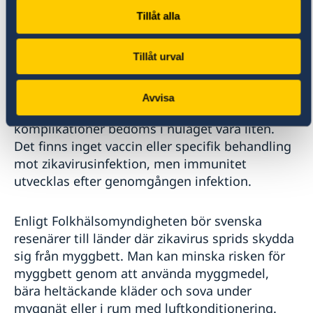
Zikaviruset
sprids via myggor. För de allra
Tillåt alla
flesta som drabbas är en infektion med
zikavirus mycket mild. De som får symptom får
Tillåt urval
lindriga besvär och behöver sällan söka
sjukvård. De vanligaste symtomen är feber,
hudutslag, ledvärk och ögoninflammation.
Avvisa
Risken för resenärer att drabbas av allvarliga
komplikationer bedöms i nuläget vara liten.
Det finns inget vaccin eller specifik behandling
mot zikavirusinfektion, men immunitet
utvecklas efter genomgången infektion.
Enligt Folkhälsomyndigheten bör svenska
resenärer till länder där zikavirus sprids skydda
sig från myggbett. Man kan minska risken för
myggbett genom att använda myggmedel,
bära heltäckande kläder och sova under
myggnät eller i rum med luftkonditionering.