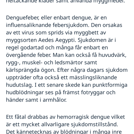
heltäckande kläder samt använda myggmedel.
Denguefeber, eller enbart dengue, är en
influensaliknande febersjukdom. Den orsakas
av ett virus som sprids via myggbett av
myggsorten Aedes Aegypti. Sjukdomen är i
regel godartad och många får enbart en
övergående feber. Man kan också få huvudvärk,
rygg-, muskel- och ledsmärtor samt
kärlsprängda ögon. Efter några dagars sjukdom
uppträder ofta också ett mässlingsliknande
hudutslag. I ett senare skede kan punktformiga
hudblödningar ses på främst fotryggar och
händer samt i armhålor.
Ett fåtal drabbas av hemorragisk dengue vilket
är ett mycket allvarligare sjukdomstillstånd.
Det kännetecknas av blödningar i många inre