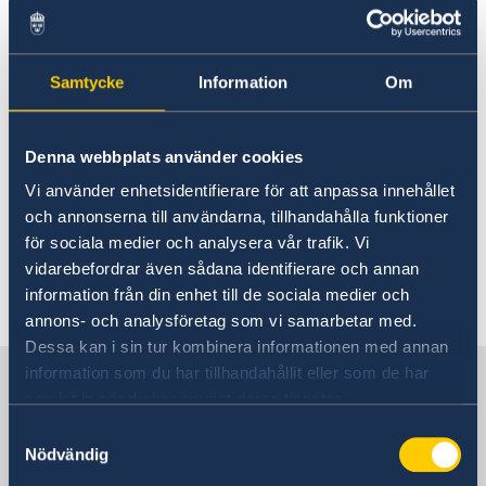
Bolivia
Hjälp till svenskar i Bolivia
Dubbelt medborgarskap i
Larmcentraler
Samtycke
Information
Om
Bolivia
Pass i Bolivia
Provisoriskt pass
Medborgarskap
Samordningsnummer
Denna webbplats använder cookies
Dubbelt medborgarskap accepteras i Bolivia
Registrera nyfödd utomlands
Förnyelse av samordningsnummer
likaväl som i Sverige. För mer detaljerad
Vi använder enhetsidentifierare för att anpassa innehållet
Förlora och behålla svenskt medborgarskap
Anmälan om medborgarskap för barn födda utom­
information se
Migrationsmyndighetens
och annonserna till användarna, tillhandahålla funktioner
Dubbelt medborgarskap
lands före 1 april 2015 med svensk pappa
hemsida i Bolivia samt den grundläggande
för sociala medier och analysera vår trafik. Vi
Levnadsintyg
information om dubbelt medborgarskap som
vidarebefordrar även sådana identifierare och annan
Dödsfall i Bolivia
finns på Sweden Abroad.
information från din enhet till de sociala medier och
Avgifter
annons- och analysföretag som vi samarbetar med.
Legaliseringar i Bolivia
Dessa kan i sin tur kombinera informationen med annan
Rösta i Bolivia 2026
information som du har tillhandahållit eller som de har
Sverige i Bolivia
Reseinformation
samlat in när du har använt deras tjänster.
Service för svenska företag
Ambassadens reseinformation
Samtyckesval
Sveriges ambassad
Nödvändig
Aktuella händelser
Tjänster som erbjuds av svenska ambassaden
Allmänna säkerhetsläget
Svenska företag i utlandet