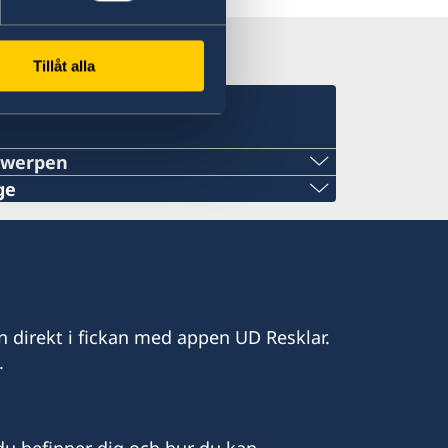
Tillåt alla
twerpen
ge
ers@gmail.com
n direkt i fickan med appen UD Resklar.
.
lycke.com
d frågor om konsulära ärenden i första