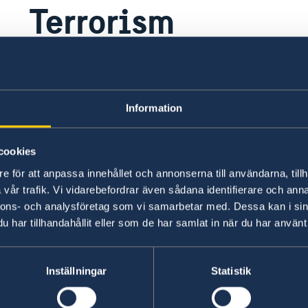
Terrorism
Säkerhetsnivån ligger på 3 av 4 i hela Belgien. 
påtagligt och myndigheterna uppmanar till öka
och/eller lokal polis fatta beslut om ytterligar
Information
d
Svenska resenärer i Belgien uppmanas att var
cookies
medvetna om de hot och risker som finns i la
e för att anpassa innehållet och annonserna till användarna, tillh
omgivning och på det som verkar udda och avv
vår trafik. Vi vidarebefordrar även sådana identifierare och anna
platser med stora folksamlingar, som t.ex. offen
nnons- och analysföretag som vi samarbetar med. Dessa kan i sin
byggnader, vid turistattraktioner, på allmänna
har tillhandahållit eller som de har samlat in när du har använt 
butikscentra. Man bör hålla sig informerad om s
lokala myndigheternas anvisningar i säkerhetsf
Inställningar
Statistik
Senast uppdaterad 15 juli 2026, 09.23