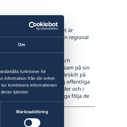
Detta innebär att terrorhotet är
d vaksamhet. Vid behov kan regional
e förebyggande åtgärder.
Om
a uppmärksamma, pålästa och
ndet. Man bör vara uppmärksam på sin
andahålla funktioner för
ikande i sammanhanget, särskilt på
n information från din enhet
tliga platser, i och omkring offentliga
 tur kombinera informationen
 transportmedel, på marknader och i
deras tjänster.
ituationen i landet och noga följa de
rågor.
Marknadsföring