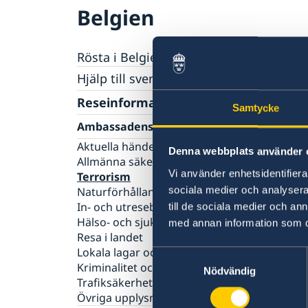
Belgien
Rösta i Belgien
Hjälp till svenskar i Belgien
Rösta i Belgien
Reseinformation
Samtycke
Pass i Belgien
Ambassadens reseinformation
Samordningsnummer
Födelsebevis, vigselbevis, intyg om civilstån
Aktuella händelser
Denna webbplats använder 
Provisoriskt pass
Legaliseringar/apostille
Allmänna säkerhetsläget
Hjälp kring medborgarskap
Vi använder enhetsidentifierar
Terrorism
sociala medier och analysera 
Naturförhållanden och katastrofer
Bibehålla svenskt medborgarskap
Arv i internationella situationer
In- och utresebestämmelser
till de sociala medier och a
Registrera nyfödd
Svenska organisationer och föreningar i
Hälso- och sjukvård
med annan information som du 
Belgien
Resa i landet
Avgifter
Lokala lagar och sedvänjor
Samtyckesval
Gifta sig i Belgien
Kriminalitet och personlig säkerhet
Nödvändig
Trafiksäkerhet
Övriga upplysningar