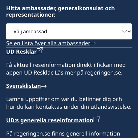
ärenden i första hand ska vända dig till
Besöksadress:
Hitta ambassader, generalkonsulat och
Sveriges generalkonsulat i Bryssel.
representationer:
176, Chaussée romaine
BE-4300 WAREMME
Honorärkonsul
Välj
ambassad
Ronnie Leten
Vänligen notera att du vid frågor om konsulära
Se en lista över alla ambassader
ärenden i första hand ska vända dig till
Assistent
UD Resklar
Sveriges generalkonsulat i Bryssel.
Kato Claes
Få aktuell reseinformation direkt i fickan med
Honorärkonsul
appen UD Resklar. Läs mer på regeringen.se.
Eric de Kesel
Svensklistan
Lämna uppgifter om var du befinner dig och
hur du kan kontaktas under din utlandsvistelse.
UD:s generella reseinformation
På regeringen.se finns generell information