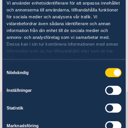
Vi använder enhetsidentifierare för att anpassa innehållet
UD:s reseinformation på
och annonserna till användarna, tillhandahålla funktioner
regeringen.se
för sociala medier och analysera vår trafik. Vi
vidarebefordrar även sådana identifierare och annan
Ladda ner appen UD Resklar
information från din enhet till de sociala medier och
annons- och analysföretag som vi samarbetar med.
Ladda ner UD Resklar på Google Play
Dessa kan i sin tur kombinera informationen med annan
Ladda ner UD Resklar på iTunes
information som du har tillhandahållit eller som de har
samlat in när du har använt deras tjänster.
Följ UD Resklar på Facebook och X
Samtyckesval
Nödvändig
UD Resklar på Facebook
UD Resklar på X
Inställningar
Sverige i Belgien
Statistik
Sveriges ambassad
Marknadsföring