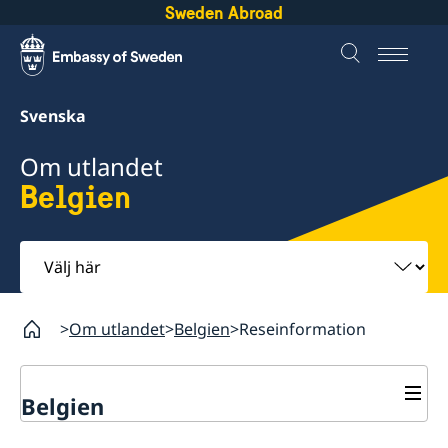
Sweden Abroad
Svenska
Om utlandet
Belgien
Välj
här
Om utlandet
Belgien
Reseinformation
Belgien
Rösta i Belgien