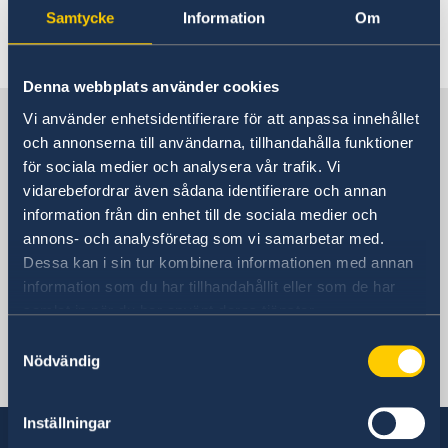
Rösta i Belgien
Samtycke
Information
Om
Resa i landet
Hjälp till svenskar i Belgien
Rösta i Belgien
Reseinformation
Denna webbplats använder cookies
Pass i Belgien
Ambassadens reseinformation
Sverige i Belgien
Vi använder enhetsidentifierare för att anpassa innehållet
Samordningsnummer
Födelsebevis, vigselbevis, intyg om civilstånd
Aktuella händelser
och annonserna till användarna, tillhandahålla funktioner
Provisoriskt pass
Legaliseringar/apostille
Allmänna säkerhetsläget
för sociala medier och analysera vår trafik. Vi
Hjälp kring medborgarskap
Terrorism
Sveriges ambassad
vidarebefordrar även sådana identifierare och annan
Naturförhållanden och katastrofer
Bibehålla svenskt medborgarskap
Arv i internationella situationer
information från din enhet till de sociala medier och
In- och utresebestämmelser
Registrera nyfödd
Svenska organisationer och föreningar i Belgien
annons- och analysföretag som vi samarbetar med.
Hälso- och sjukvård
Avgifter
Belgien, Bryssel
Dessa kan i sin tur kombinera informationen med annan
Resa i landet
Gifta sig i Belgien
information som du har tillhandahållit eller som de har
Lokala lagar och sedvänjor
samlat in när du har använt deras tjänster.
Kriminalitet och personlig säkerhet
Svenska konsulat
Trafiksäkerhet
Samtyckesval
Övriga upplysningar
Nödvändig
Honorärkonsulatet Antwerpen
TELEFONNUMMER
Honorärkonsulatet Liège
TELEFONNUMMER
Inställningar
+ 32 14 710741