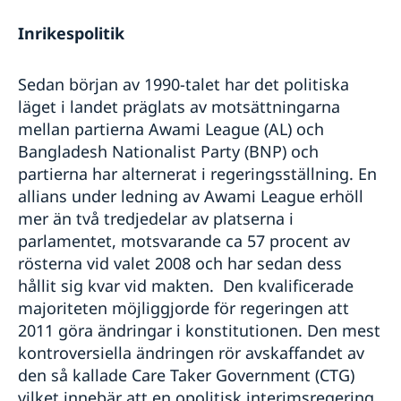
Rösta i Bangladesh
Reseinformation
Inrikespolitik
Avgifter
Utvecklingssamarbete
Ambassadens reseinformation
Medborgaskap
Aktuella händelser
Inför resan
Pass i Bangladesh
Sedan början av 1990-talet har det politiska
Allmänna säkerhetsläget
läget i landet präglats av motsättningarna
Samordningsnummer / registrera nyfödda i
Gifta sig utomlands i Bangladesh
Terrorism
Bangladesh
Legaliseringar
mellan partierna Awami League (AL) och
Naturförhållanden och katastrofer
Körkort
Bangladesh Nationalist Party (BNP) och
In- och utresebestämmelser
Förlust av pass
partierna har alternerat i regeringsställning. En
Hälso- och sjukvård
Pass för vuxna
Lagar och sedvänjor
allians under ledning av Awami League erhöll
Pass för barn
Kriminalitet och personlig säkerhet
mer än två tredjedelar av platserna i
Provisoriskt pass
Trafiksäkerhet
parlamentet, motsvarande ca 57 procent av
rösterna vid valet 2008 och har sedan dess
hållit sig kvar vid makten. Den kvalificerade
majoriteten möjliggjorde för regeringen att
2011 göra ändringar i konstitutionen. Den mest
kontroversiella ändringen rör avskaffandet av
den så kallade Care Taker Government (CTG)
vilket innebär att en opolitisk interimsregering