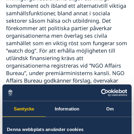
komplement och ibland ett alternativtill viktiga
samhällsfunktioner, bland annat i sociala
sektorer såsom hälsa och utbildning. Det
förekommer att politiska partier påverkar
organisationerna men överlag ses civila
samhället som en viktig röst som fungerar som
”watch dog”. För att erhålla möjligheten till
utländsk finansiering krävs att
organisationerna registreras vid ”NGO Affairs
Bureau”, under premiärministerns kansli. NGO
Affairs Bureau godkänner förslag, övervakar
projekt och godkänner att medel betalas ut till
respektive organisation. Ett förslag till ny mer
strikt NGO lag är under utarbetande. Under
Samtycke
Information
Om
hösten har givarsamfundet hållit samtal med
regeringsföreträdare i frågan för att en mer
nyanserad lagstiftning skall komma på plats,
Denna webbplats använder cookies
som fortsatt ger de ca 2 200 organisationer