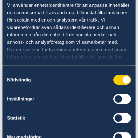
Vi använder enhetsidentifierare för att anpassa innehållet
som får internationellt stöd att spela den
och annonserna till användarna, tillhandahålla funktioner
viktiga roll de har idag.
för sociala medier och analysera vår trafik. Vi
vidarebefordrar även sådana identifierare och annan
Sårbarhet för naturkatastrofer och
information från din enhet till de sociala medier och
klimatförändringar
annons- och analysföretag som vi samarbetar med.
Dessa kan i sin tur kombinera informationen med annan
Bangladesh är extremt sårbart för
information som du har tillhandahållit eller som de har
naturkatastrofer. Detta på grund av landets
samlat in när du har använt deras tjänster.
geografiska läge och topografi i kombination
Samtyckesval
med den utbredda fattigdomen och
Nödvändig
befolkningstätheten. De flesta av
katastrofhoten är väderrelaterade, och dessa
Inställningar
förväntas öka i omfattning och frekvens som
ett resultat av klimatförändringarna. Hit hör
översvämningar till följd av ökad
avsmältning
Statistik
av Himalayas glaciärer och ökad
nederbördsintensitet, ökad
Marknadsföring