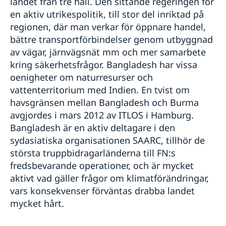
landet från tre håll. Den sittande regeringen för
en aktiv utrikespolitik, till stor del inriktad på
regionen, där man verkar för öppnare handel,
bättre transportförbindelser genom utbyggnad
av vägar, järnvägsnät mm och mer samarbete
kring säkerhetsfrågor. Bangladesh har vissa
oenigheter om naturresurser och
vattenterritorium med Indien. En tvist om
havsgränsen mellan Bangladesh och Burma
avgjordes i mars 2012 av ITLOS i Hamburg.
Bangladesh är en aktiv deltagare i den
sydasiatiska organisationen SAARC, tillhör de
största truppbidragarländerna till FN:s
fredsbevarande operationer, och är mycket
aktivt vad gäller frågor om klimatförändringar,
vars konsekvenser förväntas drabba landet
mycket hårt.