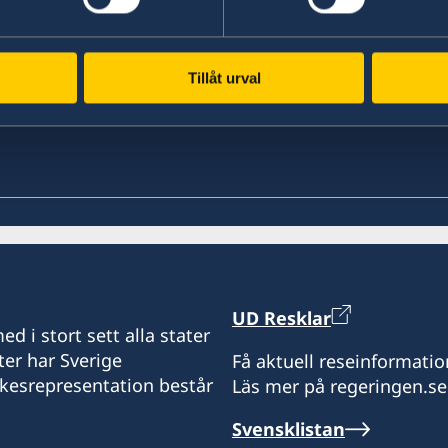
Ladda ner UD Resklar på iTunes
UD
Tillåt urval
UD Resklar
d i stort sett alla stater
ter har Sverige
Få aktuell reseinformatio
ikesrepresentation består
Läs mer på regeringen.se
Svensklistan