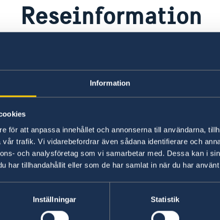
Reseinformation
Ambassadens reseinformation
UD
Information
Ambassadens reseinformation innehåller
På 
landspecifik information och aktuella
råd
händelser som kan påverka dig som är i
inf
cookies
landet.
UD 
e för att anpassa innehållet och annonserna till användarna, tillh
vår trafik. Vi vidarebefordrar även sådana identifierare och anna
Ambassadens reseinformation –
UD
nnons- och analysföretag som vi samarbetar med. Dessa kan i sin
Bangladesh
re
har tillhandahållit eller som de har samlat in när du har använt 
Ladda ner appen UD Resklar
Fö
X
Inställningar
Statistik
Ladda ner UD Resklar på Google Play
UD