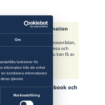
:s generella reseinformation
Om
regeringen.se finns UD:s reseavrådan,
 och tips inför din utlandsresa och
ormation om vilken hjälp du kan få av
i olika situationer.
andahålla funktioner för
n information från din enhet
:s reseinformation på
 tur kombinera informationen
geringen.se
deras tjänster.
lj UD Resklar på Facebook och
Marknadsföring
 Resklar på Facebook