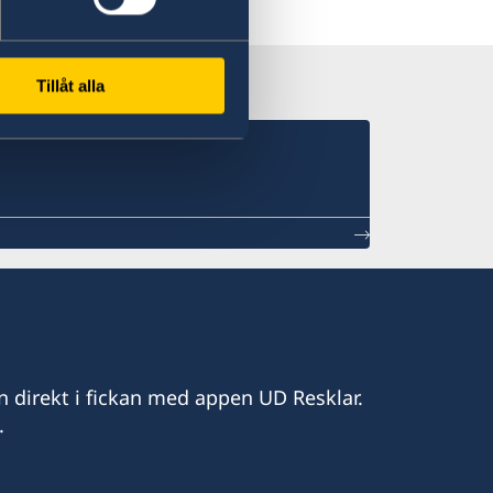
 Resklar på X
Tillåt alla
n direkt i fickan med appen UD Resklar.
.