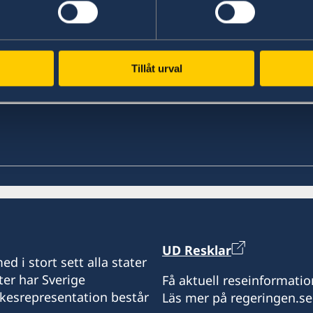
Senast uppdaterad 15 juli 2026, 12.41
Tillåt urval
UD Resklar
d i stort sett alla stater
ter har Sverige
Få aktuell reseinformatio
ikesrepresentation består
Läs mer på regeringen.se