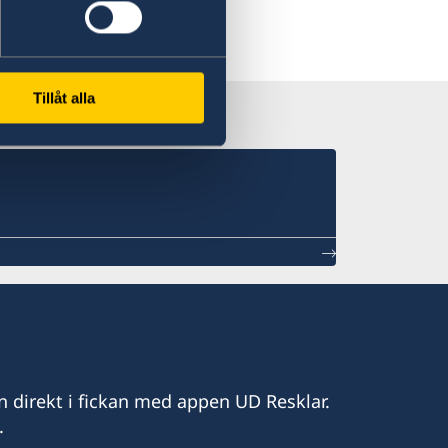
Tillåt alla
n direkt i fickan med appen UD Resklar.
.