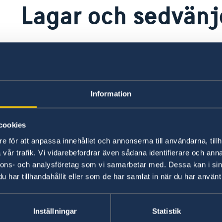
Lagar och sedvänj
Bangladeshs statsreligion är islam, enligt lande
sekulär tradition med tolerans för andra religio
Normerna för hur man bör uppträda offentligt ä
Information
Undantagsvis kan det förekomma att muslimska
hälsar. Detsamma gäller även kvinnor som iblan
cookies
Om man vill hälsa utan handskakning är det enk
e för att anpassa innehållet och annonserna till användarna, tillh
vår trafik. Vi vidarebefordrar även sådana identifierare och anna
Majoriteten av den kvinnliga befolkningen bär
nnons- och analysföretag som vi samarbetar med. Dessa kan i sin
det även om det finns en västerländsk inspirer
har tillhandahållit eller som de har samlat in när du har använt 
medvetna om att korta kjolar och urringning 
Homosexualitet är i Bangladesh förbjudet och s
Inställningar
Statistik