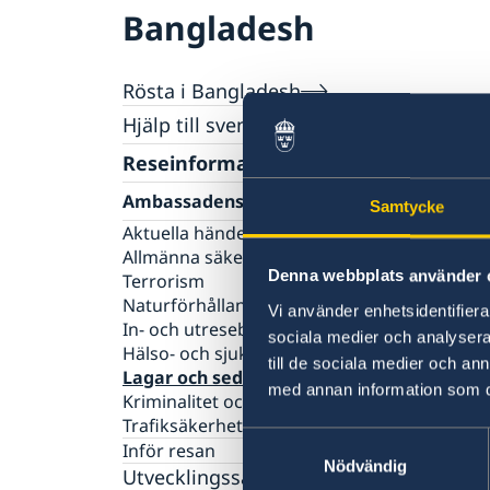
Bangladesh
Rösta i Bangladesh
Hjälp till svenskar i Bangladesh
Rösta i Bangladesh
Reseinformation
Avgifter
Ambassadens reseinformation
Medborgaskap
Samtycke
Aktuella händelser
Pass i Bangladesh
Allmänna säkerhetsläget
Samordningsnummer / registrera nyfödda i
Gifta sig utomlands i Bangladesh
Denna webbplats använder 
Terrorism
Bangladesh
Legaliseringar
Naturförhållanden och katastrofer
Vi använder enhetsidentifierar
Körkort
In- och utresebestämmelser
sociala medier och analysera 
Förlust av pass
Hälso- och sjukvård
till de sociala medier och a
Pass för vuxna
Lagar och sedvänjor
Pass för barn
med annan information som du 
Kriminalitet och personlig säkerhet
Provisoriskt pass
Trafiksäkerhet
Samtyckesval
Inför resan
Nödvändig
Utvecklingssamarbete