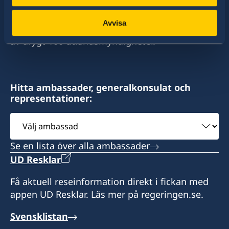
stort sett alla stater i världen. I ungefär hälften
av dessa stater har Sverige ambassader och
Avvisa
konsulat. Sveriges utrikesrepresentation består
av drygt 100 utlandsmyndigheter.
Hitta ambassader, generalkonsulat och
representationer:
Välj
ambassad
Se en lista över alla ambassader
UD Resklar
Få aktuell reseinformation direkt i fickan med
appen UD Resklar. Läs mer på regeringen.se.
Svensklistan