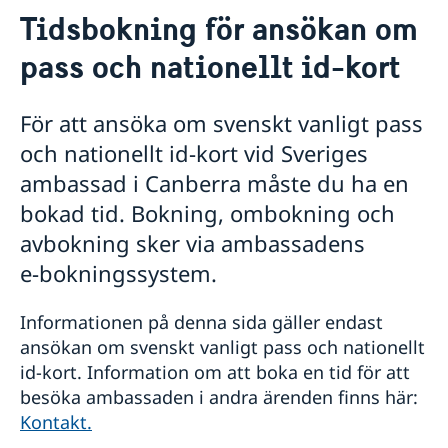
Tidsbokning för ansökan om
Hjälp till svenskar i Australien
pass och nationellt id-kort
Rösta i Australien
Röstning på plats | Australien
Pass utomlands
För att ansöka om svenskt vanligt pass
Allmän information
och nationellt id-kort vid Sveriges
Tidsbokning för ansökan om pass och nationellt id-
kort
ambassad i Canberra måste du ha en
Svenska folkbokföringsregistret
bokad tid. Bokning, ombokning och
Instruktioner: Ansökan för vuxen (över 18 år)
avbokning sker via ambassadens
Instruktioner: Ansökan för minderårig (under 18 år)
Upphämtning av pass & nationellt id kort
e‑bokningssystem.
Förlust av pass och nationellt id-kort
Provisoriskt pass
Informationen på denna sida gäller endast
Foto och fingeravtryck
ansökan om svenskt vanligt pass och nationellt
Samordningsnummer
id-kort. Information om att boka en tid för att
Vanliga frågor
besöka ambassaden i andra ärenden finns här:
Medborgarskap
Kontakt.
Svenskt medborgarskap
Akut Hjälp