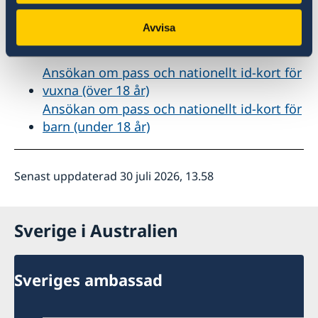
Information om vilka handlingar och blanketter
du behöver förbereda och ta med dig till
Avvisa
besöket finns här:
Ansökan om pass och nationellt id-kort för
vuxna (över 18 år)
Ansökan om pass och nationellt id-kort för
barn (under 18 år)
Senast uppdaterad 30 juli 2026, 13.58
Sverige i Australien
Sveriges ambassad