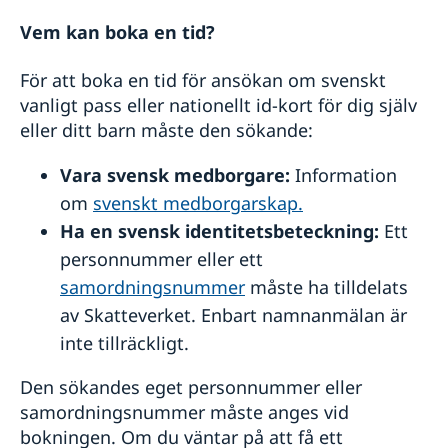
Behålla svenskt medborgarskap efter 22 års ålder
Pension och levnadsintyg
Barn födda utomlands före 1 april 2015 med svensk
Gifta sig utomlands
Vem kan boka en tid?
pappa
Få barn utomlands
Återfå svenskt medborgarskap för dig som förlorat
Översättningar
För att boka en tid för ansökan om svenskt
det vid 22 års ålder
Avgifter och betalningssätt
vanligt pass eller nationellt id-kort för dig själv
Reseinformation
eller ditt barn måste den sökande:
Ambassadens reseinformation
Vara svensk medborgare:
Information
Aktuella händelser
om
svenskt medborgarskap.
Allmänna säkerhetsläget
Ha en svensk identitetsbeteckning:
Ett
Terrorism
Naturförhållanden och katastrofer
personnummer eller ett
In- och utresebestämmelser
samordningsnummer
måste ha tilldelats
Hälso- och sjukvård
av Skatteverket. Enbart namnanmälan är
Lokala lagar och sedvänjor
inte tillräckligt.
Kriminalitet och personlig säkerhet
Trafiksäkerhet
Den sökandes eget personnummer eller
Kontakta oss
samordningsnummer måste anges vid
bokningen. Om du väntar på att få ett