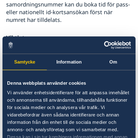
samordningsnummer kan du boka tid för pass-
eller nationellt id-kortsansökan först när
numret har tilldelats.
Viktigt
Om du inte kan komma på din bokade tid, eller
om du inte längre behöver den, ber vi dig att
Samtycke
Information
Om
omboka eller avboka så att tiden kan erbjudas
någon annan.
Denna webbplats använder cookies
Boka eller ändra en tid
Vi använder enhetsidentifierare för att anpassa innehållet
och annonserna till användarna, tillhandahålla funktioner
Tidsbokning för ansökan om svenskt vanligt
för sociala medier och analysera vår trafik. Vi
vidarebefordrar även sådana identifierare och annan
pass och nationellt id-kort i Australien sker via
information från din enhet till de sociala medier och
ambassadens e-bokningssystem:
annons- och analysföretag som vi samarbetar med.
Boka, omboka eller avboka en tid.
Dessa kan i sin tur kombinera informationen med annan