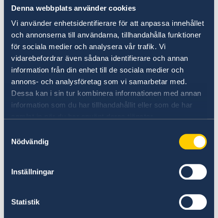
Denna webbplats använder cookies
Vi använder enhetsidentifierare för att anpassa innehållet
och annonserna till användarna, tillhandahålla funktioner
för sociala medier och analysera vår trafik. Vi
vidarebefordrar även sådana identifierare och annan
information från din enhet till de sociala medier och
annons- och analysföretag som vi samarbetar med.
UD:s reseinformation direkt i fickan
Dessa kan i sin tur kombinera informationen med annan
information som du har tillhandahållit eller som de har
I appen UD Resklar finns råd och
samlat in när du har använt deras tjänster.
reseinformation om världens länder från
Sveriges ambassader.
Samtyckesval
Nödvändig
Om UD Resklar på regeringen.se
Inställningar
Statistik