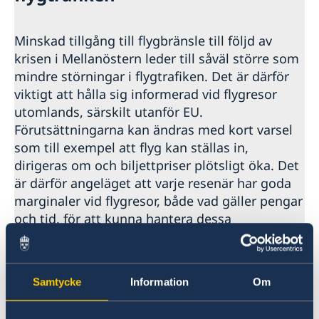
Minskad tillgång till flygbränsle till följd av
krisen i Mellanöstern leder till såväl större som
mindre störningar i flygtrafiken. Det är därför
viktigt att hålla sig informerad vid flygresor
utomlands, särskilt utanför EU.
Förutsättningarna kan ändras med kort varsel
som till exempel att flyg kan ställas in,
dirigeras om och biljettpriser plötsligt öka. Det
är därför angeläget att varje resenär har goda
marginaler vid flygresor, både vad gäller pengar
och tid, för att kunna hantera dessa
osäkerheter i flygtrafiken.
Senast uppdaterad 04 maj 2026
Samtycke
Information
Om