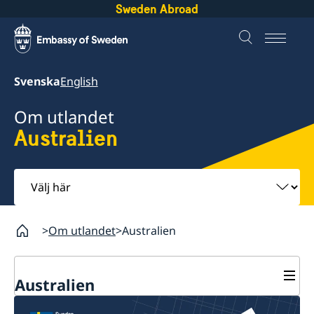
Sweden Abroad
Svenska
English
Om utlandet
Australien
Välj
här
Om utlandet
Australien
Australien
Rösta i Australien