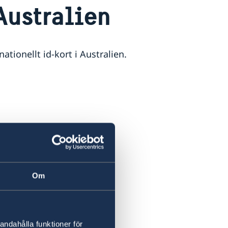
Australien
tionellt id-kort i Australien.
Om
andahålla funktioner för