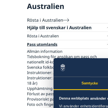
Australien
Rösta i Australien
Hjälp till svenskar i Australien
Rösta i Australien
Röstning på plats | Australien
Pass utomlands
Allmän information
Tidsbokning för ansökan om pass och
nationellt id-kort
Svenska folkbokföringsregistret
Instruktioner: Ansökan för vuxen (över 18 år
Instruktioner: Ansökan för minderårig (und
18 år)
Samtycke
Upphämtning av pass & nationellt id kort
Förlust av pass och nationellt id-kort
Denna webbplats använder 
Provisoriskt pass
Foto och fingeravtryck
Vi använder enhetsidentifierar