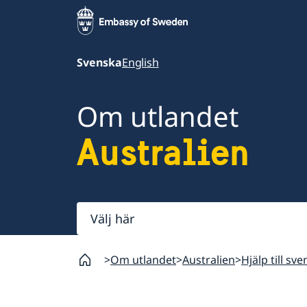
Svenska
English
Om utlandet
Australien
Välj
här
Om utlandet
Australien
Hjälp till sv