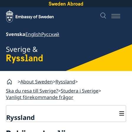
Sweden Abroad
Svenska
English
Русский
Sverige &
Ryssland
About Sweden
Ryssland
Ska du resa till Sverige?
Studera i Sverige
Vanligt förekommande frågor
Ryssland
Ska du resa till Sverige?