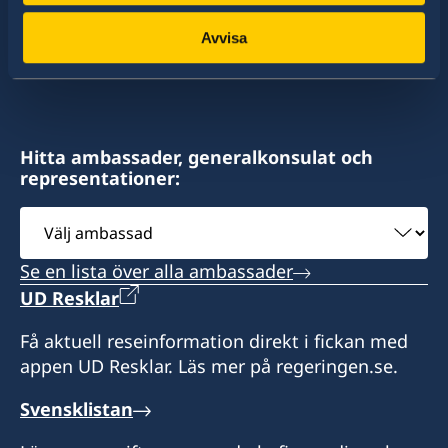
av dessa stater har Sverige ambassader och
konsulat. Sveriges utrikesrepresentation består
Avvisa
av drygt 100 utlandsmyndigheter.
Hitta ambassader, generalkonsulat och
representationer:
Välj
ambassad
Se en lista över alla ambassader
UD Resklar
Få aktuell reseinformation direkt i fickan med
appen UD Resklar. Läs mer på regeringen.se.
Svensklistan