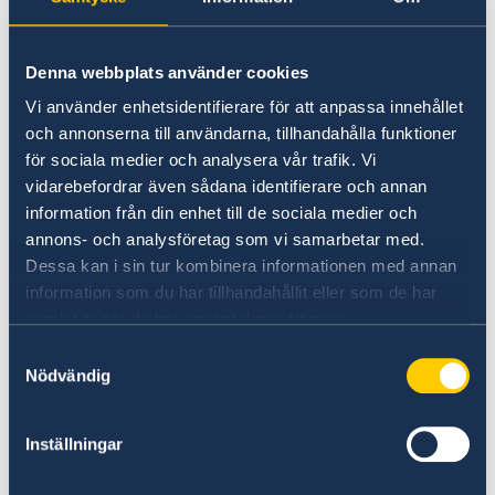
Om du inte kan eller vill använda webbansökan
kan du ansöka på en pappersblankett som du
Denna webbplats använder cookies
lämnar in till ambassaden.
Vi använder enhetsidentifierare för att anpassa innehållet
och annonserna till användarna, tillhandahålla funktioner
för sociala medier och analysera vår trafik. Vi
Sveriges ambassad tar emot ansökningar om
vidarebefordrar även sådana identifierare och annan
uppehållstillstånd från medborgare i:
information från din enhet till de sociala medier och
annons- och analysföretag som vi samarbetar med.
• Ryssland
Dessa kan i sin tur kombinera informationen med annan
information som du har tillhandahållit eller som de har
• Belarus
samlat in när du har använt deras tjänster.
Samtyckesval
• övriga länder som är permanent och lagligt
Nödvändig
bosatta inom Ryssland
Inställningar
Så här går det till: