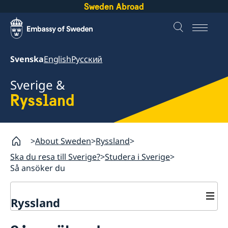
Sweden Abroad
Svenska
English
Русский
Sverige &
Ryssland
About Sweden
Ryssland
Ska du resa till Sverige?
Studera i Sverige
Så ansöker du
Ryssland
Ska du resa till Sverige?