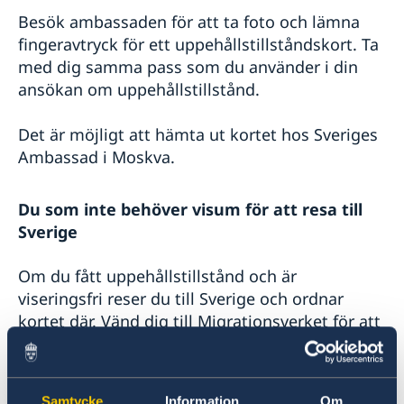
Besök ambassaden för att ta foto och lämna
fingeravtryck för ett uppehållstillståndskort. Ta
med dig samma pass som du använder i din
ansökan om uppehållstillstånd.
Det är möjligt att hämta ut kortet hos Sveriges
Ambassad i Moskva.
Du som inte behöver visum för att resa till
Sverige
Om du fått uppehållstillstånd och är
viseringsfri reser du till Sverige och ordnar
kortet där. Vänd dig till Migrationsverket för att
ta foto och lämna fingeravtryck.
Ansökan på pappersblankett
Samtycke
Information
Om