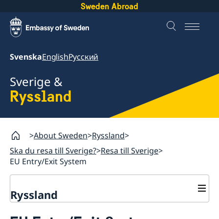
Sweden Abroad
Svenska
English
Русский
Sverige &
Ryssland
About Sweden
Ryssland
Ska du resa till Sverige?
Resa till Sverige
EU Entry/Exit System
Ryssland
Ska du resa till Sverige?