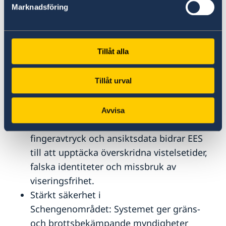
Marknadsföring
gränskontrollerna snabbare och bidrar till
effektivare hantering.
Enklare och smidigare resor: Resenärer
Tillåt alla
kommer att tillbringa mindre tid vid
gränsen tack vare snabbare kontroller,
självbetjäningslösningar och möjligheten
Tillåt urval
att lämna uppgifter i förväg.
Förebyggande av irreguljär
Avvisa
migration: Genom registrering av
fingeravtryck och ansiktsdata bidrar EES
till att upptäcka överskridna vistelsetider,
falska identiteter och missbruk av
viseringsfrihet.
Stärkt säkerhet i
Schengenområdet: Systemet ger gräns-
och brottsbekämpande myndigheter