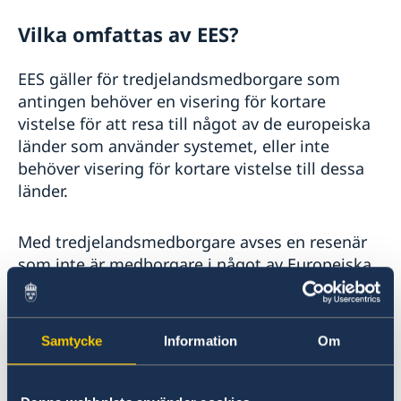
Vilka omfattas av EES?
EES gäller för tredjelandsmedborgare som
antingen behöver en visering för kortare
vistelse för att resa till något av de europeiska
länder som använder systemet, eller inte
behöver visering för kortare vistelse till dessa
länder.
Med tredjelandsmedborgare avses en resenär
som inte är medborgare i något av Europeiska
unionens medlemsländer eller i Island,
Liechtenstein, Norge eller Schweiz.
Samtycke
Information
Om
En kortare vistelse innebär högst 90 dagar
under en 180-dagarsperiod. Denna period