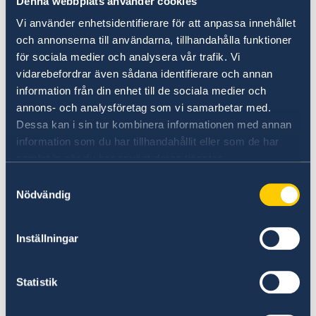
beräknas som en gemensam period för
Denna webbplats använder cookies
samtliga länder som använder EES.
Vi använder enhetsidentifierare för att anpassa innehållet
och annonserna till användarna, tillhandahålla funktioner
för sociala medier och analysera vår trafik. Vi
Resenärers in- och utresor, samt eventuella
vidarebefordrar även sådana identifierare och annan
nekade inresor, registreras elektroniskt i
information från din enhet till de sociala medier och
systemet.
annons- och analysföretag som vi samarbetar med.
Dessa kan i sin tur kombinera informationen med annan
Vissa undantag från registrering i EES gäller
information som du har tillhandahållit eller som de har
(mer information finns
här
).
samlat in när du har använt deras tjänster.
Samtyckesval
Fördelar med EES
Nödvändig
Modernare och effektivare
Inställningar
gränskontroller: EES kommer successivt
att ersätta dagens pass-stämplar med ett
Statistik
digitalt system som registrerar när
resenärer reser in och ut. Det gör