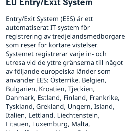
EU Entry/Exit System
Resa till Sverige
Basfakta
Entry/Exit System (EES) är ett
Söka visum
automatiserat IT-system för
Så ansöker du
Visum för flera inresor
registrering av tredjelandsmedborgare
Dokument som krävs
som reser för kortare vistelser.
Turistbesök - extra dokument
Systemet registrerar varje in- och
Besöka släkt och vänner - extra dokument
Affärsbesök - extra dokument
utresa vid de yttre gränserna till något
Sport, kultur och andra typer av besök - extra
av följande europeiska länder som
dokument
Minderåriga - extra dokument
använder EES: Österrike, Belgien,
Medicinsk reseförsäkring
Bulgarien, Kroatien, Tjeckien,
Uppehållstillstånd för besök (Besöka Sverige
Danmark, Estland, Finland, Frankrike,
längre tid än 90 dagar)
Nationell visering
Basfakta
Tyskland, Grekland, Ungern, Island,
EU Entry/Exit System
Så ansöker du
Italien, Lettland, Liechtenstein,
Avgifter
Nödvändiga dokument
Litauen, Luxemburg, Malta,
Överklaga
Avgifter
Varning för nätbedrägerier