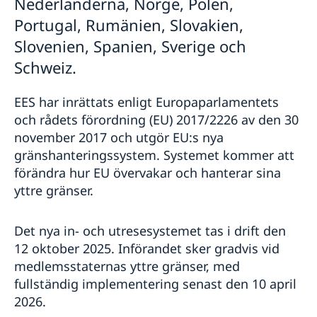
Nederländerna, Norge, Polen,
Vanligt förekommande frågor
Portugal, Rumänien, Slovakien,
Flytta till nära anhörig i Sverige
Slovenien, Spanien, Sverige och
Så ansöker du om uppehållstillstånd
Studera i Sverige
Schweiz.
Nödvändiga dokument
Basfakta
Arbeta i Sverige
Avgifter
Så ansöker du
Vanligt förekommande frågor
EES har inrättats enligt Europaparlamentets
Basfakta
Boka tid för intervju
Dokument som krävs
Så ansöker du
och rådets förordning (EU) 2017/2226 av den 30
UT cards
Avgifter
Dokument som krävs
Hämta handlingar/dokument
november 2017 och utgör EU:s nya
Vanligt förekommande frågor
Avgifter
Fullmakt
gränshanteringssystem. Systemet kommer att
Vanligt förekommande frågor
Införsel av djur till Sverige
förändra hur EU övervakar och hanterar sina
yttre gränser.
Det nya in- och utresesystemet tas i drift den
12 oktober 2025. Införandet sker gradvis vid
medlemsstaternas yttre gränser, med
fullständig implementering senast den 10 april
2026.