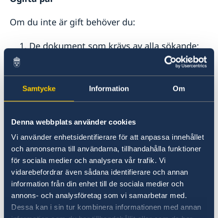
Om du inte är gift behöver du:
De dokument som krävs av alla sökande:
Bevis på nationell identitet eller annan
handling som visar att ni inte är gifta
Samtycke
Information
Om
Folkbokföringsbevis, hyreskontrakt eller
försäljningsbevis för er gemensamma
Denna webbplats använder cookies
bostad eller annan handling som visar att
Vi använder enhetsidentifierare för att anpassa innehållet
och annonserna till användarna, tillhandahålla funktioner
ni har bott tillsammans (gäller personer
för sociala medier och analysera vår trafik. Vi
som har bott i ett annat land än Sverige)
vidarebefordrar även sådana identifierare och annan
information från din enhet till de sociala medier och
annons- och analysföretag som vi samarbetar med.
Barn under 18 år
Dessa kan i sin tur kombinera informationen med annan