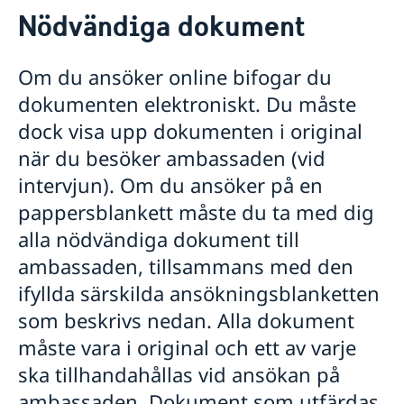
Ska du resa till Sverige?
Nödvändiga dokument
Resa till Sverige
Basfakta
Flytta till nära anhörig i Sverige
Om du ansöker online bifogar du
Söka visum
Så ansöker du om uppehållstillstånd
dokumenten elektroniskt. Du måste
Så ansöker du
Nödvändiga dokument
Visum för flera inresor
dock visa upp dokumenten i original
Avgifter
Dokument som krävs
Vanligt förekommande frågor
när du besöker ambassaden (vid
Turistbesök - extra dokument
Studera i Sverige
intervjun). Om du ansöker på en
Besöka släkt och vänner - extra dokument
Affärsbesök - extra dokument
Basfakta
pappersblankett måste du ta med dig
Arbeta i Sverige
Sport, kultur och andra typer av besök - extra
Så ansöker du
alla nödvändiga dokument till
Basfakta
Boka tid för intervju
dokument
Dokument som krävs
Så ansöker du
UT cards
Minderåriga - extra dokument
ambassaden, tillsammans med den
Avgifter
Dokument som krävs
Hämta handlingar/dokument
Medicinsk reseförsäkring
Vanligt förekommande frågor
ifyllda särskilda ansökningsblanketten
Avgifter
Fullmakt
Uppehållstillstånd för besök (Besöka Sverige
som beskrivs nedan. Alla dokument
Vanligt förekommande frågor
längre tid än 90 dagar)
Införsel av djur till Sverige
Nationell visering
Basfakta
måste vara i original och ett av varje
EU Entry/Exit System
Så ansöker du
ska tillhandahållas vid ansökan på
Avgifter
Nödvändiga dokument
ambassaden. Dokument som utfärdas
Överklaga
Avgifter