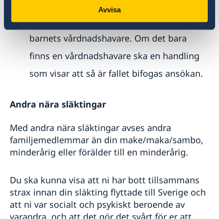
Födelse- eller släktskapsbevis.
Avvisa
Samtycke
217011
eller
216011
av
barnets vårdnadshavare. Om det bara
finns en vårdnadshavare ska en handling
som visar att så är fallet bifogas ansökan.
Andra nära släktingar
Med andra nära släktingar avses andra
familjemedlemmar än din make/maka/sambo,
minderårig eller förälder till en minderårig.
Du ska kunna visa att ni har bott tillsammans
strax innan din släkting flyttade till Sverige och
att ni var socialt och psykiskt beroende av
varandra, och att det gör det svårt för er att