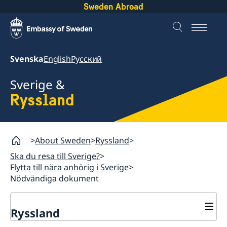
Sweden Abroad
Svenska
English
Русский
Sverige &
Ryssland
About Sweden
Ryssland
Ska du resa till Sverige?
Flytta till nära anhörig i Sverige
Nödvändiga dokument
Ryssland