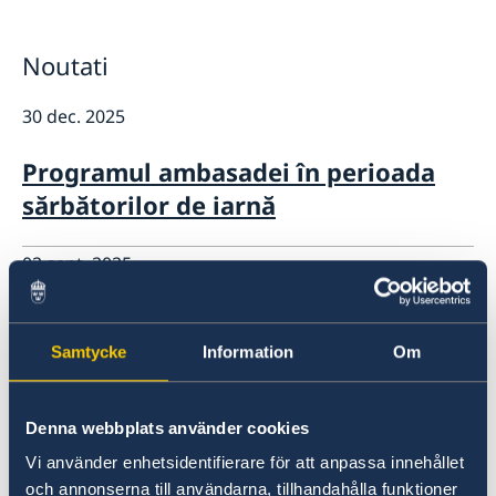
GDPR Data Protection Policy
Cooperare pentru dezvoltare
Parteneriatul Estic
Noutati
Noutati
30 dec. 2025
Programul ambasadei în perioada
sărbătorilor de iarnă
02 sept. 2025
Îngrijitor/îngrijitoare pentru
reședință
Samtycke
Information
Om
10 iun. 2024
Denna webbplats använder cookies
Declarație comună cu ocazia Lunei
Vi använder enhetsidentifierare för att anpassa innehållet
och annonserna till användarna, tillhandahålla funktioner