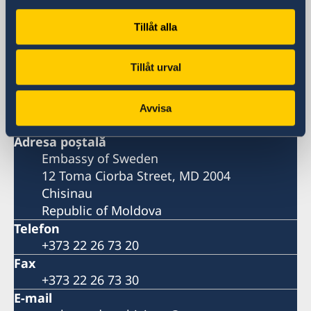
Suedia în Moldova, Chișinău
Tillåt alla
Ambasade
Tillåt urval
Besöksadress
12 Toma Ciorba Street, MD 2004
Avvisa
Chisinau
Adresa poştală
Embassy of Sweden
12 Toma Ciorba Street, MD 2004
Chisinau
Republic of Moldova
Telefon
+373 22 26 73 20
Fax
+373 22 26 73 30
E-mail