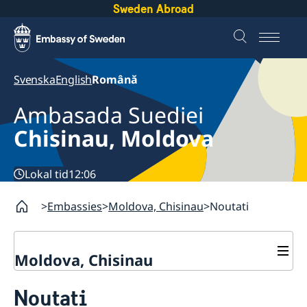
Sweden Abroad
Svenska
English
Română
Ambasada Suediei
Chisinau, Moldova
Lokal tid
12:06
Embassies
Moldova, Chisinau
Noutati
Moldova, Chisinau
Contact
Noutati
Despre noi