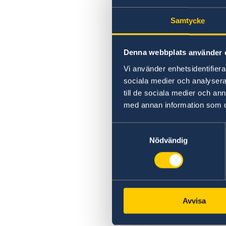
Samtycke
Denna webbplats använder 
Vi använder enhetsidentifierar
sociala medier och analysera 
till de sociala medier och a
med annan information som du 
Samtyckesval
Nödvändig
Avvisa