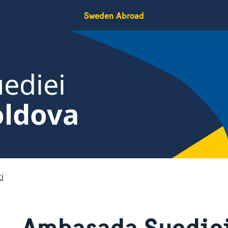
Sweden Abroad
ediei
oldova
i
Ambasada Suediei