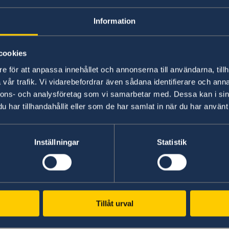
Information
- Experiență de lucru într-
cookies
Se va acorda o mare import
e för att anpassa innehållet och annonserna till användarna, tillh
vår trafik. Vi vidarebefordrar även sådana identifierare och anna
personale precum integritat
nnons- och analysföretag som vi samarbetar med. Dessa kan i sin
abilitățile organizaționale 
har tillhandahållit eller som de har samlat in när du har använt 
lucra independent, precum 
Inställningar
Statistik
Contract: cât mai curând po
Ore: 20 de ore pe săptămân
Tillåt urval
suplimentare ocazionale