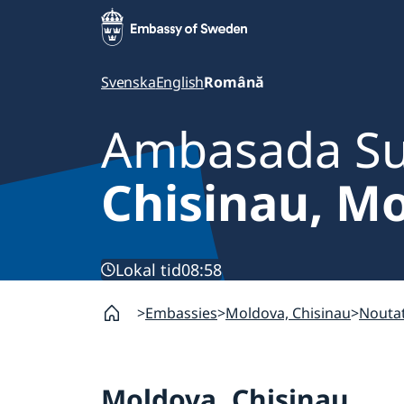
Svenska
English
Română
Ambasada Su
Chisinau, M
Lokal tid
08:58
Embassies
Moldova, Chisinau
Noutat
Moldova, Chisinau