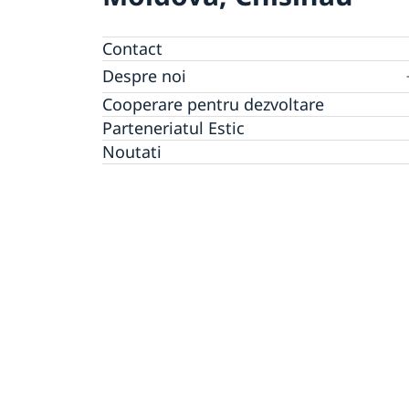
Contact
Despre noi
GDPR Data Protection Policy
Cooperare pentru dezvoltare
Parteneriatul Estic
Noutati