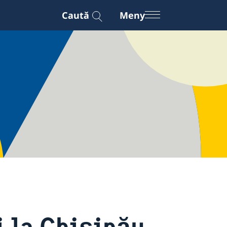
Caută
Meny
 la Chișinău