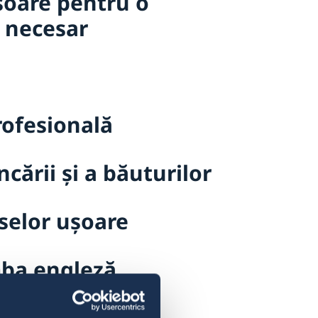
șoare pentru o
 necesar
rofesională
cării și a băuturilor
eselor ușoare
mba engleză