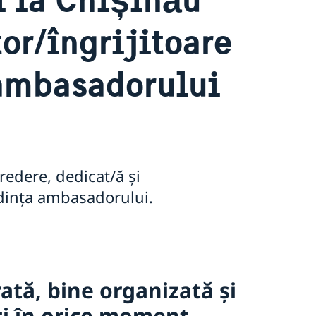
or/îngrijitoare
 ambasadorului
redere, dedicat/ă și
edința ambasadorului.
ată, bine organizată și
ți în orice moment