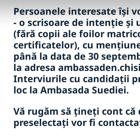
Persoanele interesate își v
- o scrisoare de intenție și
(fără copii ale foilor matric
certificatelor), cu mențiu
până la data de 30 septemb
la adresa ambassaden.chis
Interviurile cu candidații p
loc la Ambasada Suediei.
Vă rugăm să țineți cont că 
preselectați vor fi contactaț