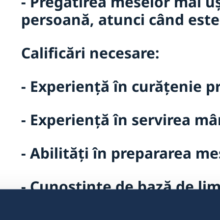
- Pregătirea meselor mai u
persoană, atunci când este
Calificări necesare:
- Experiență în curățenie p
- Experiență în servirea mân
- Abilități în prepararea m
- Cunoștințe de bază de li
Calificări dezirabile: