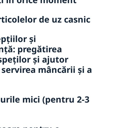
articolelor de uz casnic
țiilor și
nță: pregătirea
peților și ajutor
 servirea mâncării și a
urile mici (pentru 2-3