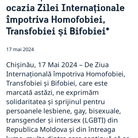
ocazia Zilei Internaționale
GDPR Data Protection Policy
Cooperare pentru dezvoltare
Parteneriatul Estic
împotriva Homofobiei,
Noutati
Transfobiei și Bifobiei*
17 mai 2024
Chișinău, 17 Mai 2024 – De Ziua
Internațională împotriva Homofobiei,
Transfobiei și Bifobiei, care este
marcată astăzi, ne exprimăm
solidaritatea și sprijinul pentru
persoanele lesbiene, gay, bisexuale,
transgender și intersex (LGBTI) din
Republica Moldova și din întreaga