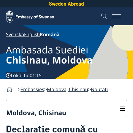
Sweden Abroad
Svenska
English
Română
Ambasada Suediei
Chisinau, Moldova
Lokal tid
01:15
Embassies
Moldova, Chisinau
Noutati
Moldova, Chisinau
Contact
Declarație comună cu
Despre noi