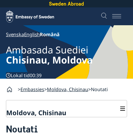
Sweden Abroad
Svenska
English
Română
Ambasada Suediei
Chisinau, Moldova
Lokal tid
00:39
Embassies
Moldova, Chisinau
Noutati
Moldova, Chisinau
Contact
Noutati
Despre noi