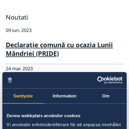
GDPR Data Protection Policy
Cooperare pentru dezvoltare
Parteneriatul Estic
Noutati
Noutati
09 iun. 2023
Declarație comună cu ocazia Lunii
Mândriei (PRIDE)
24 mar. 2023
Ambasada Suediei la Chișinău
angajează îngrijitor/ îngrijitoare
Samtycke
Information
Om
pentru Reședință
16 mar. 2023
Denna webbplats använder cookies
Vi använder enhetsidentifierare för att anpassa innehållet