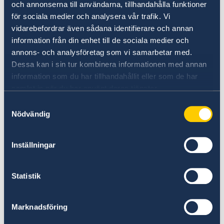
Newsletter privind proiectele de
och annonserna till användarna, tillhandahålla funktioner
cooperare în Moldova
för sociala medier och analysera vår trafik. Vi
vidarebefordrar även sådana identifierare och annan
information från din enhet till de sociala medier och
26 ian. 2023
annons- och analysföretag som vi samarbetar med.
Dessa kan i sin tur kombinera informationen med annan
Ambasada Suediei la Chișinău
information som du har tillhandahållit eller som de har
angajează îngrijitor/ îngrijitoare
samlat in när du har använt deras tjänster.
pentru Reședință
Samtyckesval
Nödvändig
17 ian. 2023
Inställningar
Impactul războiului asupra
Republicii Moldova în vizorul vizitei
Statistik
la Chișinău a secretarei de stat a
Suediei, Diana Janse
Marknadsföring
«
1
2
3
4
5
...
14
15
»