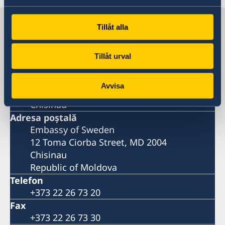
Suedia în Moldova, Chișinău
Tillåt alla
Ambasade
Tillåt urval
Besöksadress
Avvisa
12 Toma Ciorba Street, MD 2004
Chisinau
Adresa poştală
Embassy of Sweden
12 Toma Ciorba Street, MD 2004
Chisinau
Republic of Moldova
Telefon
+373 22 26 73 20
Fax
+373 22 26 73 30