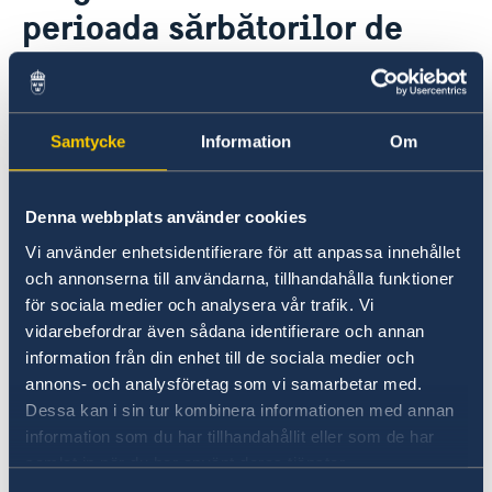
perioada sărbătorilor de
GDPR Data Protection Policy
Cooperare pentru dezvoltare
Parteneriatul Estic
iarnă
Noutati
30 dec. 2025
Samtycke
Information
Om
Ambasada va fi închisă în următoarele
zile:
Denna webbplats använder cookies
24 decembrie – Ajunul
Vi använder enhetsidentifierare för att anpassa innehållet
och annonserna till användarna, tillhandahålla funktioner
Crăciunului, 25 decembrie – Crăciunul,
för sociala medier och analysera vår trafik. Vi
26 decembrie – A doua zi de Crăciun,
vidarebefordrar även sådana identifierare och annan
31 decembrie – Ajunul Anului Nou, 1
information från din enhet till de sociala medier och
ianuarie – Anul Nou, 6 ianuarie –
annons- och analysföretag som vi samarbetar med.
Dessa kan i sin tur kombinera informationen med annan
Boboteaza, 7 ianuarie – Crăciunul
information som du har tillhandahållit eller som de har
ortodox
samlat in när du har använt deras tjänster.