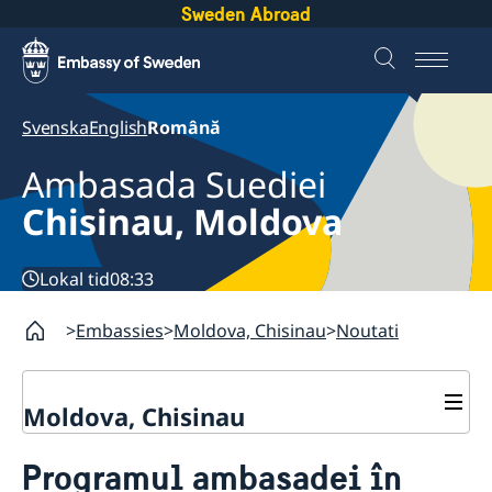
Sweden Abroad
Svenska
English
Română
Ambasada Suediei
Chisinau, Moldova
Lokal tid
08:33
Embassies
Moldova, Chisinau
Noutati
Moldova, Chisinau
Contact
Programul ambasadei în
Despre noi