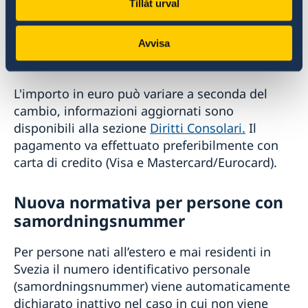
Tillåt urval
notifica (non dalla nascita).
In caso di necessità, l'Ambasciata si riserva di
Avvisa
richiedere documentazione aggiuntiva.
L'importo in euro può variare a seconda del
cambio, informazioni aggiornati sono
disponibili alla sezione
Diritti Consolari.
Il
pagamento va effettuato preferibilmente con
carta di credito (Visa e Mastercard/Eurocard).
Nuova normativa per persone con
samordningsnummer
Per persone nati all’estero e mai residenti in
Svezia il numero identificativo personale
(samordningsnummer) viene automaticamente
dichiarato inattivo nel caso in cui non viene