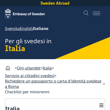
Sweden Abroad
Svenska
English
Italiano
Per gli svedesi in
Italia
Om utlandet
Italia
Servizio ai cittadini svedesi
Richiedere un passaporto o carta d'identità svedese
a Roma
Checklist per minorenni
Italia