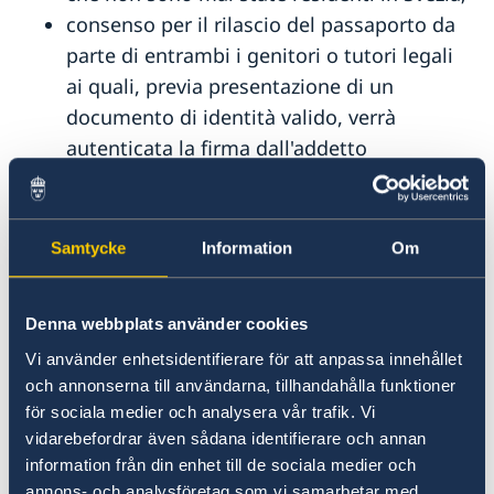
consenso per il rilascio del passaporto da
parte di entrambi i genitori o tutori legali
ai quali, previa presentazione di un
documento di identità valido, verrà
autenticata la firma dall'addetto
dell’Ambasciata. Qualora un genitore o
tutore legale fosse impossibilitato a
recarsi in Ambasciata è possibile firmare
Samtycke
Information
Om
un consenso presso un Consolato in Italia.
In alternativa è possibile dare il consenso
Denna webbplats använder cookies
tramite il modulo
(Passbilaga - vårdnadshavares
Vi använder enhetsidentifierare för att anpassa innehållet
medgivande).
och annonserna till användarna, tillhandahålla funktioner
för sociala medier och analysera vår trafik. Vi
Nel modulo la firma del genitore non
vidarebefordrar även sådana identifierare och annan
presente deve essere autenticata da parte
information från din enhet till de sociala medier och
di una persona che abbia compiuto la
annons- och analysföretag som vi samarbetar med.