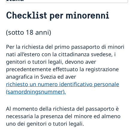
Servizio ai cittadini svedesi
Checklist per minorenni
Situazione d'emergenza
Perdita del passaporto/carta d'identità
Richiedere un passaporto o carta d'identità
(sotto 18 anni)
Decesso in Italia
svedese a Roma
Informazioni generali sui passaporti
Per la richiesta del primo passaporto di minori
Checklist per maggiorenni
nati all’estero con la cittadinanza svedese, i
Checklist per minorenni
Richiedere un passaporto provvisorio
genitori o tutori legali, devono aver
Richiedere un passaporto o carta d’identità presso la
precedentemente effettuato la registrazione
Polizia in Svezia
anagrafica in Svezia ed aver
Registrazione codice identificativo personale
richiesto un numero identificativo personale
“Samordningsnummer”
(samordningsnummer).
Cittadinanza svedese
Sposarsi in Italia
Al momento della richiesta del passaporto è
Cittadino svedese residente in Svezia
Certificato di esistenza in vita e Pensione
necessaria la presenza del minore ed almeno
Cittadino svedese residente in Italia
Diritti Consolari
uno dei genitori o tutori legali.
Cittadino svedese residente in un terzo paese
Benedizione religiosa dopo celebrazione civile