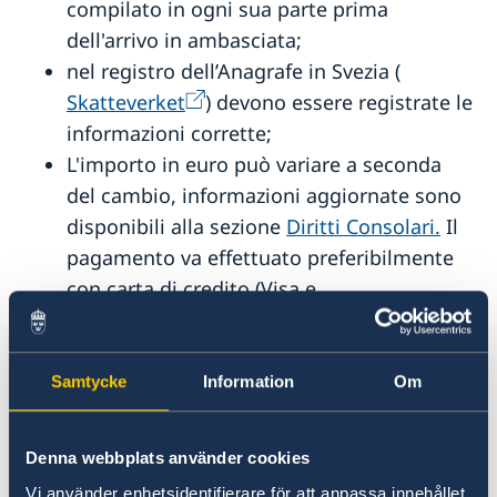
compilato in ogni sua parte prima
dell'arrivo in ambasciata;
nel registro dell’Anagrafe in Svezia (
Skatteverket
) devono essere registrate le
informazioni corrette;
L'importo in euro può variare a seconda
del cambio, informazioni aggiornate sono
disponibili alla sezione
Diritti Consolari.
Il
pagamento va effettuato preferibilmente
con carta di credito (Visa e
Mastercard/Eurocard).
Per informazioni in merito alla documentazione
Samtycke
Information
Om
necessaria alla richiesta di un passaporto
svedese presso l’Ambasciata di Svezia a Roma
consultare le pagine seguenti:
Denna webbplats använder cookies
Vi använder enhetsidentifierare för att anpassa innehållet