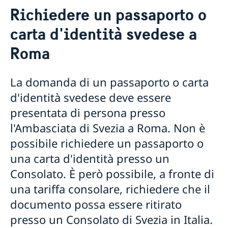
Servizio ai cittadini svedesi
Richiedere un passaporto o
Situazione d'emergenza
carta d'identità svedese a
Perdita del passaporto/carta d'identità
Richiedere un passaporto o carta d'identità
Decesso in Italia
svedese a Roma
Roma
Informazioni generali sui passaporti
Cittadinanza svedese
Checklist per maggiorenni
Sposarsi in Italia
La domanda di un passaporto o carta
Checklist per minorenni
Cittadino svedese residente in Svezia
Certificato di esistenza in vita e Pensione
Richiedere un passaporto provvisorio
d'identità svedese deve essere
Cittadino svedese residente in Italia
Diritti Consolari
Richiedere un passaporto o carta d’identità presso la
Cittadino svedese residente in un terzo paese
presentata di persona presso
Polizia in Svezia
Benedizione religiosa dopo celebrazione civile
Registrazione codice identificativo personale
l'Ambasciata di Svezia a Roma. Non è
“Samordningsnummer”
possibile richiedere un passaporto o
una carta d'identità presso un
Consolato. È però possibile, a fronte di
una tariffa consolare, richiedere che il
documento possa essere ritirato
presso un Consolato di Svezia in Italia.