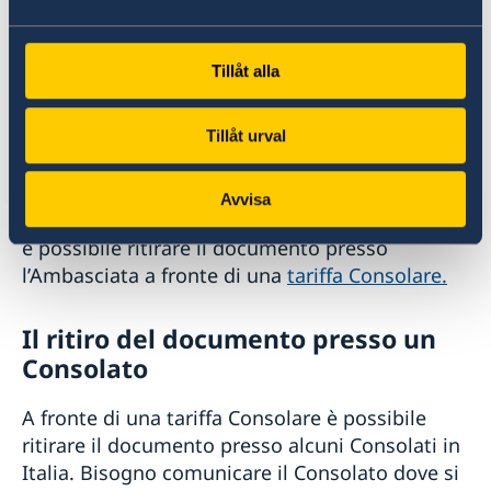
ore 16:00 e di giovedì dalle ore 11:00 alle ore
13:00. Al ritiro bisogna portare il
Tillåt alla
passaporto/carta d'identità vecchio, se
scaduto, anche un documento di identità
valido.
Tillåt urval
Se la domanda è stata presentata presso
Avvisa
un’altra Ambasciata o preso la Polizia in Svezia,
è possibile ritirare il documento presso
l’Ambasciata a fronte di una
tariffa Consolare.
Il ritiro del documento presso un
Consolato
A fronte di una tariffa Consolare è possibile
ritirare il documento presso alcuni Consolati in
Italia. Bisogno comunicare il Consolato dove si