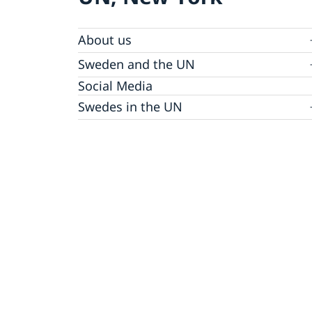
About us
Sweden and the UN
Our staff
Bio Ambassador Nicola Clase
Job Openings
UN in a Brief
Social Media
Contact
Swedes in the UN
Internship
Jobs, internships, and volunteer work within
the UN