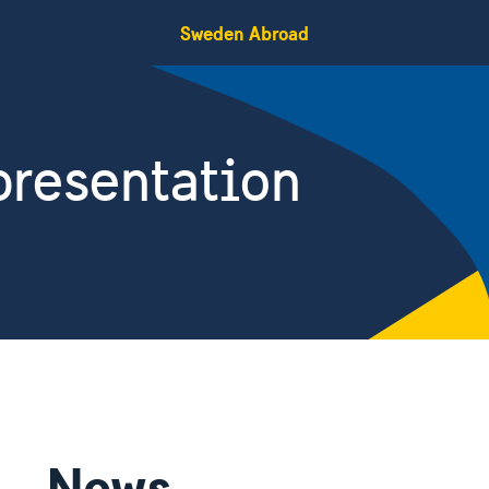
Sweden Abroad
resentation
News