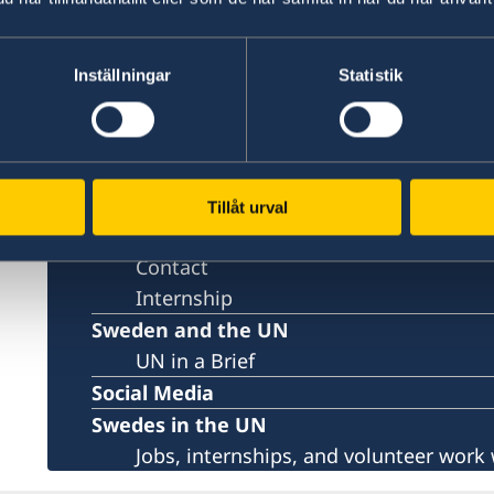
«
1
2
3
4
5
...
65
66
»
UN, New York
Inställningar
Statistik
About us
Our staff
Bio Ambassador Nicola Clase
Tillåt urval
Job Openings
Contact
Internship
Sweden and the UN
UN in a Brief
Social Media
Swedes in the UN
Jobs, internships, and volunteer work