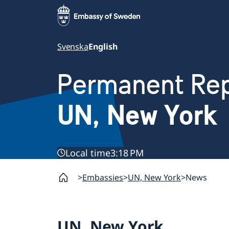
Svenska
English
Permanent Rep
UN, New York
Local time
3:18 PM
Embassies
UN, New York
News
UN, New York