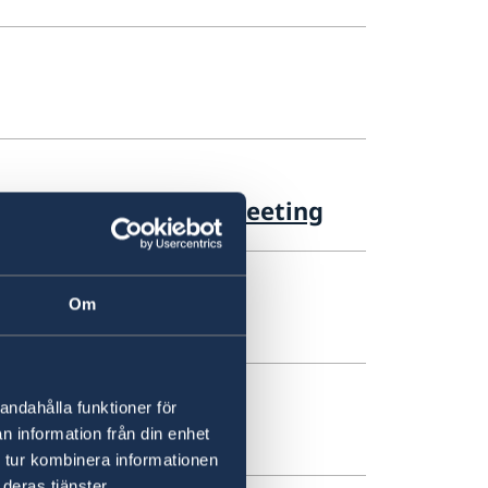
n Executive Board Meeting
Om
ian Affairs Segment
andahålla funktioner för
Board
n information från din enhet
 tur kombinera informationen
deras tjänster.