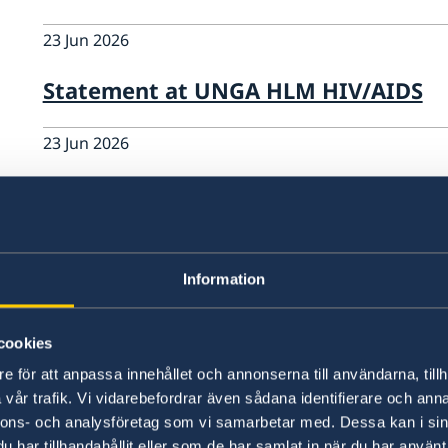
23 Jun 2026
Statement at UNGA HLM HIV/AIDS
23 Jun 2026
National Statement at the UN Wome
17 Jun 2026
Information
Statement at the ECOSOC Humanitar
cookies
16 Jun 2026
e för att anpassa innehållet och annonserna till användarna, tillh
Statement to the UNICEF Executive 
vår trafik. Vi vidarebefordrar även sådana identifierare och anna
nnons- och analysföretag som vi samarbetar med. Dessa kan i sin
har tillhandahållit eller som de har samlat in när du har använt 