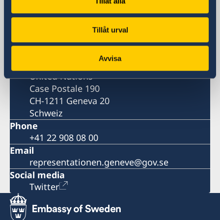
Tillåt alla
Visiting address
82, rue de Lausanne
Tillåt urval
Genève
Postal address
Avvisa
Permanent Mission of Sweden to the
United Nations
Case Postale 190
CH-1211 Geneva 20
Schweiz
Phone
+41 22 908 08 00
Email
representationen.geneve@gov.se
Social media
Twitter