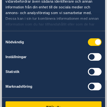
vidarebefordrar även sådana identifierare och annan
information från din enhet till de sociala medier och
07 May 2026
annons- och analysföretag som vi samarbetar med.
Dessa kan i sin tur kombinera informationen med annan
Sweden running for re-election to
information som du har tillhandahållit eller som de har
the ITU Council
samlat in när du har använt deras tjänster.
Samtyckesval
Nödvändig
15 Dec 2025
Lucia in Geneva – Swedish Light in a
Inställningar
Multilateral Setting
Statistik
1
2
3
4
5
...
14
15
»
Sweden in UN, Geneva
Marknadsföring
Permanent Mission of Sweden