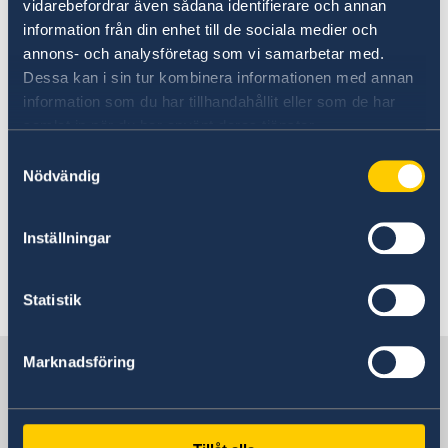
vidarebefordrar även sådana identifierare och annan
information från din enhet till de sociala medier och
17 Nov 2022
annons- och analysföretag som vi samarbetar med.
Dessa kan i sin tur kombinera informationen med annan
Meeting of the High Contracting
information som du har tillhandahållit eller som de har
Parties to the CCW
samlat in när du har använt deras tjänster.
Samtyckesval
Nödvändig
22 Feb 2022
High-level event on Environmental
Inställningar
Human Rights Defenders
Statistik
«
1
2
3
4
5
6
...
14
15
»
Sweden in UN, Geneva
Marknadsföring
Permanent Mission of Sweden