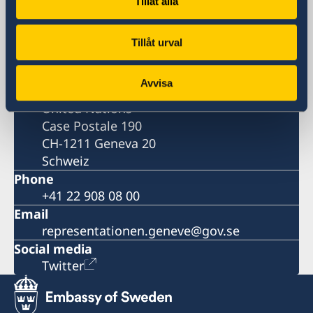
Tillåt alla
Visiting address
82, rue de Lausanne
Tillåt urval
Genève
Postal address
Avvisa
Permanent Mission of Sweden to the
United Nations
Case Postale 190
CH-1211 Geneva 20
Schweiz
Phone
+41 22 908 08 00
Email
representationen.geneve@gov.se
Social media
Twitter