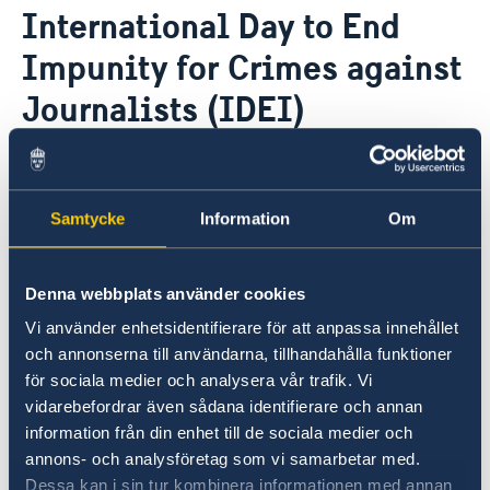
International Day to End
Internship
Current
Data Protection Policy (GDPR)
Sweden & OSCE
Impunity for Crimes against
Working for the OSCE
Journalists (IDEI)
Election observation
Links (incl. EU statements in the OSCE)
Sweden and the work in OSCE
05 Nov 2021
Samtycke
Information
Om
Statement of Informal OSCE Group of
Friends on the Safety of Journalists on
the International Day to End Impunity
Denna webbplats använder cookies
for Crimes against Journalists (IDEI) on
Vi använder enhetsidentifierare för att anpassa innehållet
2 November, delivered by H.E.
och annonserna till användarna, tillhandahålla funktioner
för sociala medier och analysera vår trafik. Vi
Christine Fages, Permanent
vidarebefordrar även sådana identifierare och annan
Representative of France to the OSCE
information från din enhet till de sociala medier och
at the meeting of the OSCE's
annons- och analysföretag som vi samarbetar med.
Permanent Council on 4 November
Dessa kan i sin tur kombinera informationen med annan