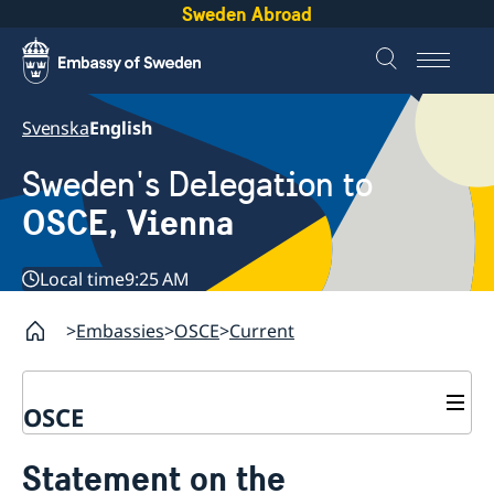
Sweden Abroad
Svenska
English
Sweden's Delegation to
OSCE, Vienna
Local time
9:25 AM
Embassies
OSCE
Current
OSCE
Contact
Statement on the
About us