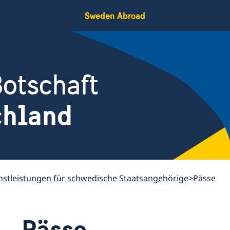
Sweden Abroad
otschaft
chland
nstleistungen für schwedische Staatsangehörige
Pässe
Pässe