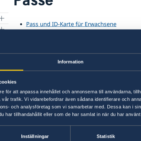
Pass und ID-Karte für Erwachsene
Pass und ID-Karte für Minderjährige
Vorläufiger Pass
Information
Letzte Aktualisierung 15 März 2018, 10.29
cookies
e för att anpassa innehållet och annonserna till användarna, tillh
vår trafik. Vi vidarebefordrar även sådana identifierare och anna
nnons- och analysföretag som vi samarbetar med. Dessa kan i sin
Schwedische Konsu
har tillhandahållit eller som de har samlat in när du har använt 
Bremen
Telefon:
Düsseldorf
Inställningar
Statistik